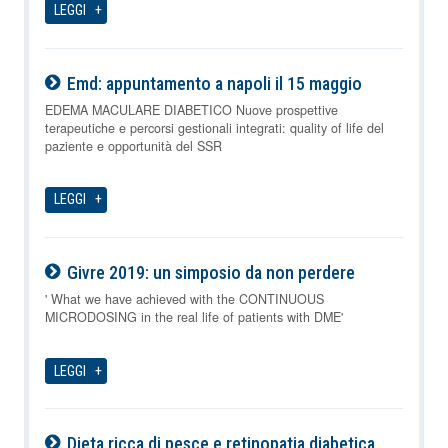
LEGGI
Emd: appuntamento a napoli il 15 maggio
09-08-2026
EDEMA MACULARE DIABETICO Nuove prospettive
terapeutiche e percorsi gestionali integrati: quality of life del
paziente e opportunità del SSR
LEGGI
Givre 2019: un simposio da non perdere
09-08-2026
' What we have achieved with the CONTINUOUS
MICRODOSING in the real life of patients with DME'
LEGGI
Dieta ricca di pesce e retinopatia diabetica