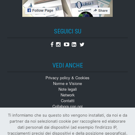
SEGUICI SU
Facebook
Instagram
Youtube
Linkedin
Twitter
VEDI ANCHE
Privacy policy & Cookies
Norme e Visione
Note legali
Network
Contatti
Collabora con noi
Monografie
Ti informiamo che su questo sito vengono installati, da noi e da
Numeri Arretrati
partner da noi selezionati cookie per raccogliere ed elaborare
dati personali dai dispositivi (ad esempio l’indirizzo IP,
tracciamenti precisi dei dispositivi e della posizione geografica),