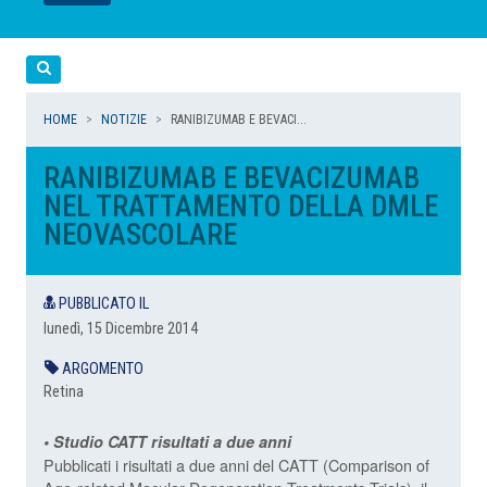
LEGGI
LEGGI
LEGGI
LEGGI
Cerca
HOME
NOTIZIE
RANIBIZUMAB E BEVACI...
RANIBIZUMAB E BEVACIZUMAB
NEL TRATTAMENTO DELLA DMLE
NEOVASCOLARE
PUBBLICATO IL
lunedì, 15 Dicembre 2014
ARGOMENTO
Retina
• Studio CATT risultati a due anni
Pubblicati i risultati a due anni del CATT (Comparison of