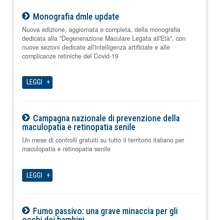
Monografia dmle update
09-08-2026
Nuova edizione, aggiornata e completa, della monografia
dedicata alla "Degenerazione Maculare Legata all'Età", con
nuove sezioni dedicate all'intelligenza artificiale e alle
complicanze retiniche del Covid-19
LEGGI
Campagna nazionale di prevenzione della
maculopatia e retinopatia senile
09-08-2026
Un mese di controlli gratuiti su tutto il territorio italiano per
maculopatia e retinopatia senile
LEGGI
Fumo passivo: una grave minaccia per gli
occhi dei bambini