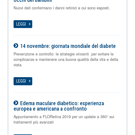
09-08-2026
Nuovi dati confermano i danni retinici a cui sono esposti.
LEGGI
14 novembre: giornata mondiale del diabete
09-08-2026
Prevenzione e controllo: le strategie vincenti per evitare le
complicanze e mantenere una buona qualità della vita e della
vista.
LEGGI
Edema maculare diabetico: esperienza
europea e americana a confronto
09-08-2026
Appuntamento a FLORetina 2019 per un update a 360° sui
trattamenti più avanzati