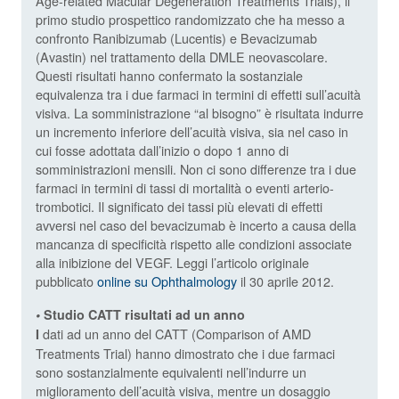
Age-related Macular Degeneration Treatments Trials), il
primo studio prospettico randomizzato che ha messo a
confronto Ranibizumab (Lucentis) e Bevacizumab
(Avastin) nel trattamento della DMLE neovascolare.
Questi risultati hanno confermato la sostanziale
equivalenza tra i due farmaci in termini di effetti sull’acuità
visiva. La somministrazione “al bisogno” è risultata indurre
un incremento inferiore dell’acuità visiva, sia nel caso in
cui fosse adottata dall’inizio o dopo 1 anno di
somministrazioni mensili. Non ci sono differenze tra i due
farmaci in termini di tassi di mortalità o eventi arterio-
trombotici. Il significato dei tassi più elevati di effetti
avversi nel caso del bevacizumab è incerto a causa della
mancanza di specificità rispetto alle condizioni associate
alla inibizione del VEGF. Leggi l’articolo originale
pubblicato
online su Ophthalmology
il 30 aprile 2012.
•
Studio CATT risultati ad un anno
dati ad un anno del CATT (Comparison of AMD
I
Treatments Trial) hanno dimostrato che i due farmaci
sono sostanzialmente equivalenti nell’indurre un
miglioramento dell’acuità visiva, mentre un dosaggio