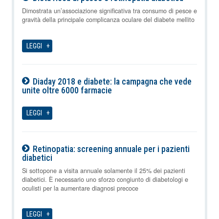
09-08-2026
Dimostrata un’associazione significativa tra consumo di pesce e
gravità della principale complicanza oculare del diabete mellito
LEGGI
Diaday 2018 e diabete: la campagna che vede
unite oltre 6000 farmacie
09-08-2026
LEGGI
Retinopatia: screening annuale per i pazienti
diabetici
09-08-2026
Si sottopone a visita annuale solamente il 25% dei pazienti
diabetici. È necessario uno sforzo congiunto di diabetologi e
oculisti per la aumentare diagnosi precoce
LEGGI