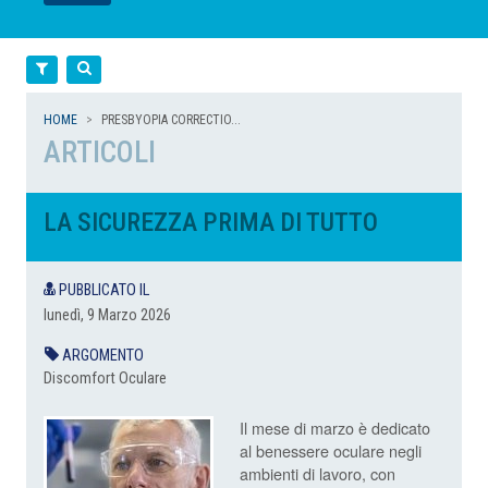
LEGGI
LEGGI
LEGGI
LEGGI
Filtra
Cerca
HOME
PRESBYOPIA CORRECTIO...
ARTICOLI
LA SICUREZZA PRIMA DI TUTTO
PUBBLICATO IL
lunedì, 9 Marzo 2026
ARGOMENTO
Discomfort Oculare
Il mese di marzo è dedicato
al benessere oculare negli
ambienti di lavoro, con