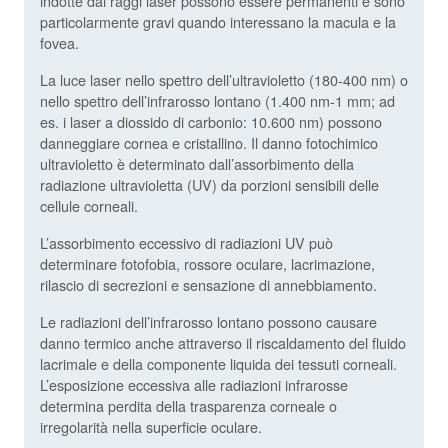
indotte dai raggi laser possono essere permanenti e sono
particolarmente gravi quando interessano la macula e la
fovea.
La luce laser nello spettro dell’ultravioletto (180-400 nm) o
nello spettro dell’infrarosso lontano (1.400 nm-1 mm; ad
es. i laser a diossido di carbonio: 10.600 nm) possono
danneggiare cornea e cristallino. Il danno fotochimico
ultravioletto è determinato dall’assorbimento della
radiazione ultravioletta (UV) da porzioni sensibili delle
cellule corneali.
L’assorbimento eccessivo di radiazioni UV può
determinare fotofobia, rossore oculare, lacrimazione,
rilascio di secrezioni e sensazione di annebbiamento.
Le radiazioni dell’infrarosso lontano possono causare
danno termico anche attraverso il riscaldamento del fluido
lacrimale e della componente liquida dei tessuti corneali.
L’esposizione eccessiva alle radiazioni infrarosse
determina perdita della trasparenza corneale o
irregolarità nella superficie oculare.