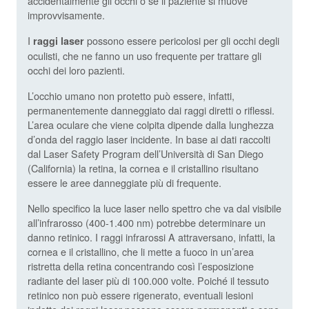
accidentalmente gli occhi o se il paziente si muove
improvvisamente.
I
possono essere pericolosi per gli occhi degli
raggi laser
oculisti, che ne fanno un uso frequente per trattare gli
occhi dei loro pazienti.
L’occhio umano non protetto può essere, infatti,
permanentemente danneggiato dai raggi diretti o riflessi.
L’area oculare che viene colpita dipende dalla lunghezza
d’onda del raggio laser incidente. In base ai dati raccolti
dal Laser Safety Program dell’Università di San Diego
(California) la retina, la cornea e il cristallino risultano
essere le aree danneggiate più di frequente.
Nello specifico la luce laser nello spettro che va dal visibile
all’infrarosso (400-1.400 nm) potrebbe determinare un
danno retinico. I raggi infrarossi A attraversano, infatti, la
cornea e il cristallino, che li mette a fuoco in un’area
ristretta della retina concentrando così l’esposizione
radiante del laser più di 100.000 volte. Poiché il tessuto
retinico non può essere rigenerato, eventuali lesioni