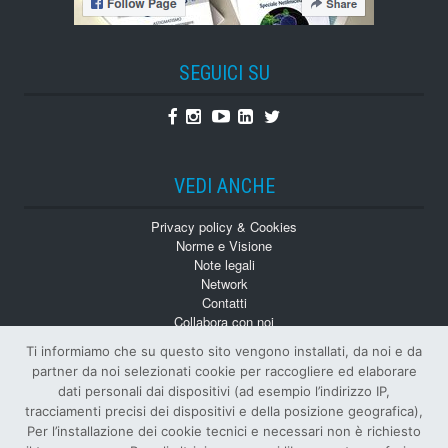
SEGUICI SU
Facebook
Instagram
Youtube
Linkedin
Twitter
VEDI ANCHE
Privacy policy & Cookies
Norme e Visione
Note legali
Network
Contatti
Collabora con noi
Monografie
Ti informiamo che su questo sito vengono installati, da noi e da
Numeri Arretrati
partner da noi selezionati cookie per raccogliere ed elaborare
dati personali dai dispositivi (ad esempio l’indirizzo IP,
tracciamenti precisi dei dispositivi e della posizione geografica),
Per l’installazione dei cookie tecnici e necessari non è richiesto