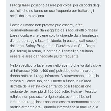
I
possono essere pericolosi per gli occhi degli
raggi laser
oculisti, che ne fanno un uso frequente per trattare gli
occhi dei loro pazienti.
L’occhio umano non protetto può essere, infatti,
permanentemente danneggiato dai raggi diretti o riflessi.
L’area oculare che viene colpita dipende dalla lunghezza
d’onda del raggio laser incidente. In base ai dati raccolti
dal Laser Safety Program dell’Università di San Diego
(California) la retina, la cornea e il cristallino risultano
essere le aree danneggiate più di frequente.
Nello specifico la luce laser nello spettro che va dal visibile
all’infrarosso (400-1.400 nm) potrebbe determinare un
danno retinico. I raggi infrarossi A attraversano, infatti, la
cornea e il cristallino, che li mette a fuoco in un’area
ristretta della retina concentrando così l’esposizione
radiante del laser più di 100.000 volte. Poiché il tessuto
retinico non può essere rigenerato, eventuali lesioni
indotte dai raggi laser possono essere permanenti e sono
particolarmente gravi quando interessano la macula e la