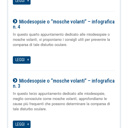
LEGGI
Miodesopsie o “mosche volanti” – infografica
n. 4
08-08-2026
In questo quarto appuntamento dedicato alle miodesopsie o
mosche volanti, vi proponiamo i consigli utili per prevenire la
comparsa di tale disturbo oculare.
LEGGI
Miodesopsie o “mosche volanti” – infografica
n. 3
08-08-2026
In questo terzo appuntamento dedicato alle miodesopsie,
meglio conosciute come mosche volanti, approfondiamo le
cause più frequenti che possono determinare la comparsa di
tale disturbo oculare.
LEGGI