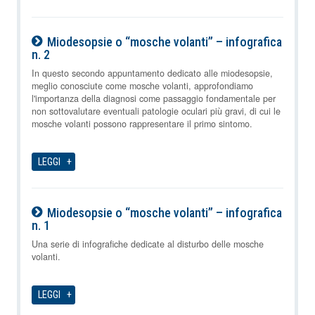
Miodesopsie o “mosche volanti” – infografica
n. 2
08-08-2026
In questo secondo appuntamento dedicato alle miodesopsie,
meglio conosciute come mosche volanti, approfondiamo
l'importanza della diagnosi come passaggio fondamentale per
non sottovalutare eventuali patologie oculari più gravi, di cui le
mosche volanti possono rappresentare il primo sintomo.
LEGGI
Miodesopsie o “mosche volanti” – infografica
n. 1
08-08-2026
Una serie di infografiche dedicate al disturbo delle mosche
volanti.
LEGGI