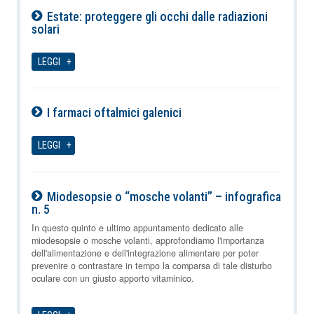
Estate: proteggere gli occhi dalle radiazioni
solari
08-08-2026
LEGGI
I farmaci oftalmici galenici
08-08-2026
LEGGI
Miodesopsie o “mosche volanti” – infografica
n. 5
08-08-2026
In questo quinto e ultimo appuntamento dedicato alle
miodesopsie o mosche volanti, approfondiamo l'importanza
dell'alimentazione e dell'integrazione alimentare per poter
prevenire o contrastare in tempo la comparsa di tale disturbo
oculare con un giusto apporto vitaminico.