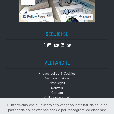
SEGUICI SU
Facebook
Instagram
Youtube
Linkedin
Twitter
VEDI ANCHE
Privacy policy & Cookies
Norme e Visione
Note legali
Network
Contatti
Collabora con noi
Monografie
Ti informiamo che su questo sito vengono installati, da noi e da
Numeri Arretrati
partner da noi selezionati cookie per raccogliere ed elaborare