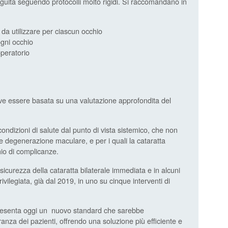
guita seguendo protocolli molto rigidi. Si raccomandano in
 da utilizzare per ciascun occhio
gni occhio
operatorio
eve essere basata su una valutazione approfondita del
ndizioni di salute dal punto di vista sistemico, che non
 degenerazione maculare, e per i quali la cataratta
hio di complicanze.
 sicurezza della cataratta bilaterale immediata e in alcuni
ilegiata, già dal 2019, in uno su cinque interventi di
appresenta oggi un nuovo standard che sarebbe
nza dei pazienti, offrendo una soluzione più efficiente e