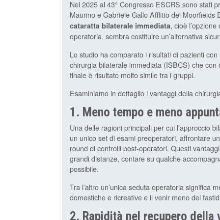
Nel 2025 al 43° Congresso ESCRS sono stati pres
Maurino e Gabriele Gallo Afflitto del Moorfields 
, cioè l’opzione
cataratta bilaterale immediata
operatoria, sembra costituire un’alternativa sicu
Lo studio ha comparato i risultati di pazienti con i
chirurgia bilaterale immediata (ISBCS) che con chi
finale è risultato molto simile tra i gruppi.
Esaminiamo in dettaglio i vantaggi della chirurgi
1. Meno tempo e meno appunt
Una delle ragioni principali per cui l’approccio b
un unico set di esami preoperatori, affrontare u
round di controlli post-operatori. Questi vantag
grandi distanze, contare su qualche accompagna
possibile.
Tra l’altro un’unica seduta operatoria significa me
domestiche e ricreative e il venir meno del fastid
2. Rapidità nel recupero della 