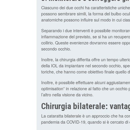
Ciascuno dei due occhi ha caratteristiche uniche
possono sembrare simili, la forma del bulbo oculare,
anatomiche possono influire sul modo in cui cias
Separando i due interventi è possibile monitorar
infiammazione del previsto, se si ha un recupero
collirio. Queste evenienze dovranno essere oppo
secondo occhio.
Inoltre, la chirurgia differita offre un tempo ulte
della IOL da impiantare nel secondo occhio, spe
toriche, che hanno come obiettivo finale quello di
Inoltre, è possibile effettuare alcuni aggiustament
optimisation” in relazione al fatto che un occhio
l’altro nella visione da vicino.
Chirurgia bilaterale: vanta
La cataratta bilaterale è un approccio che ha comi
pandemia da COVID-19, quando si è cercato di ot