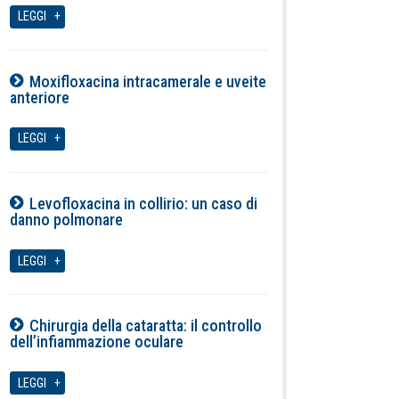
LEGGI
Moxifloxacina intracamerale e uveite
anteriore
07-08-2026
LEGGI
Levofloxacina in collirio: un caso di
danno polmonare
07-08-2026
LEGGI
Chirurgia della cataratta: il controllo
dell’infiammazione oculare
07-08-2026
LEGGI