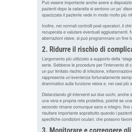
Può essere importante anche avere a disposizion
pazienti dopo la cataratta si sentono un po’ disor
opacizzata il paziente vede in modo molto più nitid
Inoltre, nei normali controlli post-operatori, il chi
recuperata e valutare eventuali aggiustamenti. N
aberrazioni visive, si può programmare un fine t
2. Ridurre il rischio di compli
L’argomento più utilizzato a supporto della “stag
serie. Sebbene le procedure per l’intervento di
un pur limitato rischio di infezione, infiammazio
rappresenta un’evenienza fortunatamente sempre
drammatico sulla funzione visiva e, nei casi più s
Distanziando gli interventi sui due occhi, anche s
una vera e propria rete protettiva, poiché se una
secondo rimane comunque sano e integro, fino 
risultare importante soprattutto quando i pazienti
specifiche condizioni oculari, che possono favor
3. Monitorare e correggere gli 