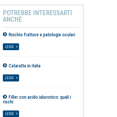
POTREBBE INTERESSARTI
ANCHE
Rischio fratture e patologie oculari
07-08-2026
LEGGI
Cataratta in italia
07-08-2026
LEGGI
Filler con acido ialuronico: quali i
rischi
07-08-2026
LEGGI