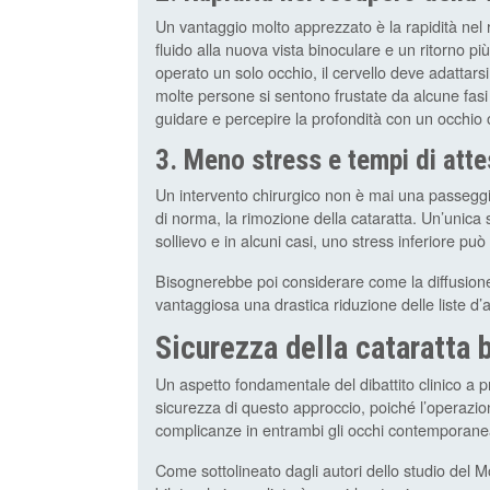
Un vantaggio molto apprezzato è la rapidità nel 
fluido alla nuova vista binoculare e un ritorno più
operato un solo occhio, il cervello deve adattarsi a
molte persone si sentono frustate da alcune fasi 
guidare e percepire la profondità con un occhio
3. Meno stress e tempi di att
Un intervento chirurgico non è mai una passeggi
di norma, la rimozione della cataratta. Un’unica
sollievo e in alcuni casi, uno stress inferiore pu
Bisognerebbe poi considerare come la diffusion
vantaggiosa una drastica riduzione delle liste d’att
Sicurezza della cataratta 
Un aspetto fondamentale del dibattito clinico a p
sicurezza di questo approccio, poiché l’operazion
complicanze in entrambi gli occhi contemporan
Come sottolineato dagli autori dello studio del M