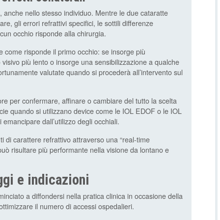
, anche nello stesso individuo. Mentre le due cataratte
 gli errori refrattivi specifici, le sottili differenze
cun occhio risponde alla chirurgia.
e come risponde il primo occhio: se insorge più
 visivo più lento o insorge una sensibilizzazione a qualche
rtunamente valutate quando si procederà all’intervento sul
riore per confermare, affinare o cambiare del tutto la scelta
cie quando si utilizzano device come le IOL EDOF o le IOL
 emancipare dall’utilizzo degli occhiali.
i di carattere refrattivo attraverso una “real-time
 può risultare più performante nella visione da lontano e
ggi e indicazioni
nciato a diffondersi nella pratica clinica in occasione della
timizzare il numero di accessi ospedalieri.