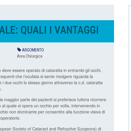
LE: QUALI I VANTAGGI
ARGOMENTO
Area Chirurgica
deve essere operato di cataratta in entrambi gli occhi,
requenti che l’oculista si sente rivolgere riguarda la
e i due occhi lo stesso giorno attraverso la c.d. cataratta
.
la maggior parte dei pazienti si preferisce tuttora ricorrere
e al quale si opera un occhio per volta, intervenendo in
cchio non dominante per consentire alla funzione visiva di
toperatorie.
opean Society of Cataract and Refractive Surgeons) di