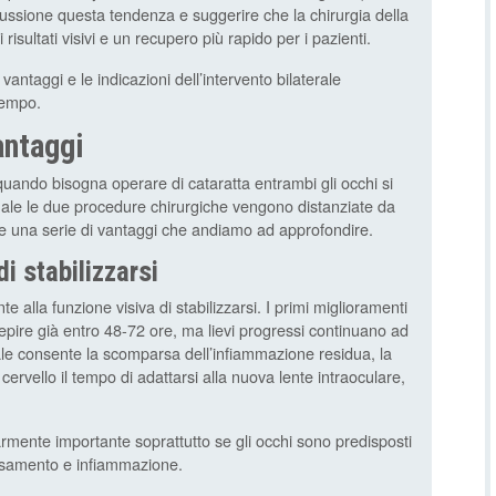
ssione questa tendenza e suggerire che la chirurgia della
risultati visivi e un recupero più rapido per i pazienti.
antaggi e le indicazioni dell’intervento bilaterale
 tempo.
antaggi
uando bisogna operare di cataratta entrambi gli occhi si
 quale le due procedure chirurgiche vengono distanziate da
re una serie di vantaggi che andiamo ad approfondire.
i stabilizzarsi
e alla funzione visiva di stabilizzarsi. I primi miglioramenti
cepire già entro 48-72 ore, ma lievi progressi continuano ad
le consente la scomparsa dell’infiammazione residua, la
l cervello il tempo di adattarsi alla nuova lente intraoculare,
rmente importante soprattutto se gli occhi sono predisposti
ossamento e infiammazione.