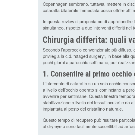
Copenhagen sembrano, tuttavia, mettere in discu
cataratta bilaterale immediata possa offrire ottimi 
In questa review ci proponiamo di approfondire i v
simultaneo, rispetto a due interventi differiti nel
Chirurgia differita: quali v
Secondo l’approccio convenzionale più diffuso, q
privilegia la c.d. “staged surgery”, in base alla
pochi giorni a parecchie settimane, per realizza
1. Consentire al primo occhio d
L’intervento di cataratta su un solo occhio consent
a livello dell’occhio operato si cominciano a per
avvenire per settimane. Questa finestra tempora
stabilizzazione a livello dei tessuti oculari e da a
impiantata al posto del cristallino naturale.
Questo tempo di recupero può risultare particola
al dry eye o sono facilmente suscettibili ad arr