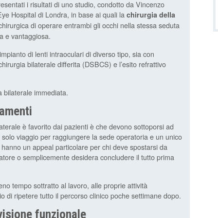
entati i risultati di uno studio, condotto da Vincenzo
Eye Hospital di Londra, in base ai quali la
chirurgia della
 chirurgica di operare entrambi gli occhi nella stessa seduta
ra e vantaggiosa.
mpianto di lenti intraoculari di diverso tipo, sia con
rurgia bilaterale differita (DSBCS) e l’esito refrattivo
a bilaterale immediata.
amenti
ilaterale è favorito dai pazienti è che devono sottoporsi ad
n solo viaggio per raggiungere la sede operatoria e un unico
gi hanno un appeal particolare per chi deve spostarsi da
tore o semplicemente desidera concludere il tutto prima
no tempo sottratto al lavoro, alle proprie attività
io di ripetere tutto il percorso clinico poche settimane dopo.
visione funzionale