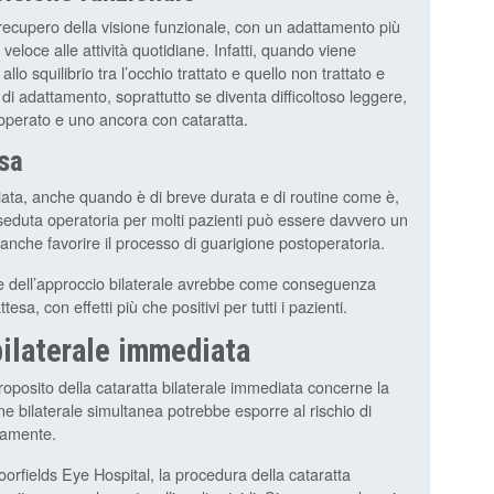
recupero della visione funzionale, con un adattamento più
 veloce alle attività quotidiane. Infatti, quando viene
llo squilibrio tra l’occhio trattato e quello non trattato e
di adattamento, soprattutto se diventa difficoltoso leggere,
 operato e uno ancora con cataratta.
esa
ata, anche quando è di breve durata e di routine come è,
 seduta operatoria per molti pazienti può essere davvero un
ò anche favorire il processo di guarigione postoperatoria.
e dell’approccio bilaterale avrebbe come conseguenza
esa, con effetti più che positivi per tutti i pazienti.
bilaterale immediata
roposito della cataratta bilaterale immediata concerne la
e bilaterale simultanea potrebbe esporre al rischio di
eamente.
oorfields Eye Hospital, la procedura della cataratta