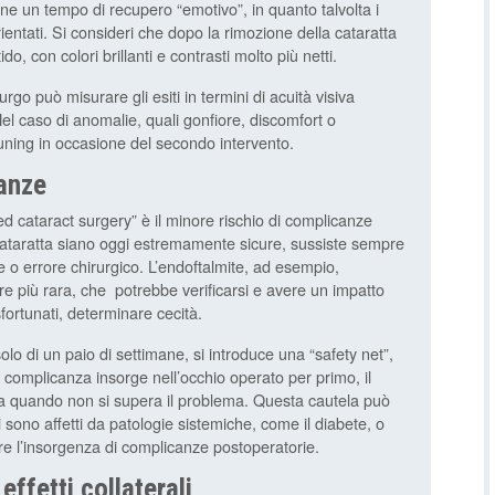
e un tempo di recupero “emotivo”, in quanto talvolta i
ientati. Si consideri che dopo la rimozione della cataratta
o, con colori brillanti e contrasti molto più netti.
rurgo può misurare gli esiti in termini di acuità visiva
el caso di anomalie, quali gonfiore, discomfort o
uning in occasione del secondo intervento.
canze
ed cataract surgery” è il minore rischio di complicanze
 cataratta siano oggi estremamente sicure, sussiste sempre
ne o errore chirurgico. L’endoftalmite, ad esempio,
 più rara, che potrebbe verificarsi e avere un impatto
fortunati, determinare cecità.
olo di un paio di settimane, si introduce una “safety net”,
 complicanza insorge nell’occhio operato per primo, il
a quando non si supera il problema. Questa cautela può
 sono affetti da patologie sistemiche, come il diabete, o
ire l’insorgenza di complicanze postoperatorie.
effetti collaterali