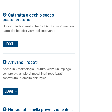
Cataratta e occhio secco
postoperatorio
07-08-2026
Un esito indesiderato che rischia di compromettere
parte dei benefici visivi dell’intervento.
LEGGI
Arrivano i robot!
07-08-2026
Anche in Oftalmologia il futuro vedrà un impiego
sempre più ampio di macchinari robotizzati,
soprattutto in ambito chirurgico.
LEGGI
Nutraceutici nella prevenzione della