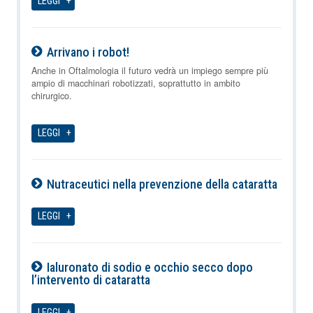
LEGGI
Arrivano i robot!
09-08-2026
Anche in Oftalmologia il futuro vedrà un impiego sempre più
ampio di macchinari robotizzati, soprattutto in ambito
chirurgico.
LEGGI
Nutraceutici nella prevenzione della cataratta
09-08-2026
LEGGI
Ialuronato di sodio e occhio secco dopo
l’intervento di cataratta
09-08-2026
LEGGI