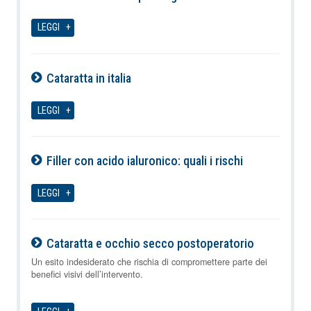
09-08-2026
LEGGI
Cataratta in italia
09-08-2026
LEGGI
Filler con acido ialuronico: quali i rischi
09-08-2026
LEGGI
Cataratta e occhio secco postoperatorio
09-08-2026
Un esito indesiderato che rischia di compromettere parte dei
benefici visivi dell’intervento.