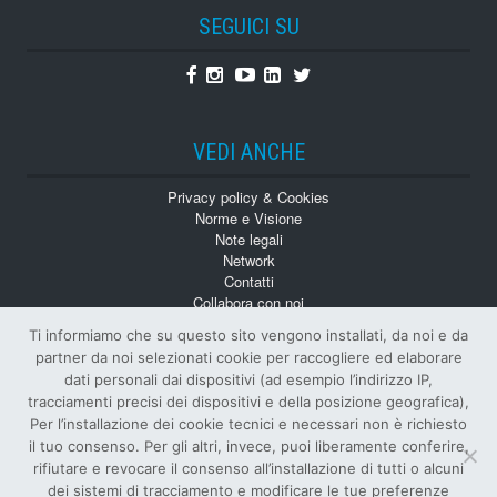
SEGUICI SU
Facebook
Instagram
Youtube
Linkedin
Twitter
VEDI ANCHE
Privacy policy & Cookies
Norme e Visione
Note legali
Network
Contatti
Collabora con noi
Monografie
Ti informiamo che su questo sito vengono installati, da noi e da
Numeri Arretrati
partner da noi selezionati cookie per raccogliere ed elaborare
dati personali dai dispositivi (ad esempio l’indirizzo IP,
tracciamenti precisi dei dispositivi e della posizione geografica),
Per l’installazione dei cookie tecnici e necessari non è richiesto
il tuo consenso. Per gli altri, invece, puoi liberamente conferire,
rifiutare e revocare il consenso all’installazione di tutti o alcuni
dei sistemi di tracciamento e modificare le tue preferenze