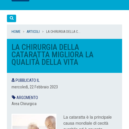
LEGGI
LEGGI
LEGGI
LEGGI
Cerca
HOME
ARTICOLI
LA CHIRURGIA DELLA C...
LA CHIRURGIA DELLA
CATARATTA MIGLIORA LA
QUALITÀ DELLA VITA
PUBBLICATO IL
mercoledì, 22 Febbraio 2023
ARGOMENTO
Area Chirurgica
La cataratta è la principale
causa mondiale di cecità
curabile ed è causata