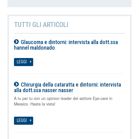
TUTTI GLI ARTICOLI
Glaucoma e dintorni: intervista alla dott.ssa
hannel maldonado
07-08-2026
LEGGI
Chirurgia della cataratta e dintorni: intervista
alla dott.ssa nasser nasser
07-08-2026
A tu per tu con un opinion leader del settore Eye-care in
Messico. Hasta la vista!
LEGGI