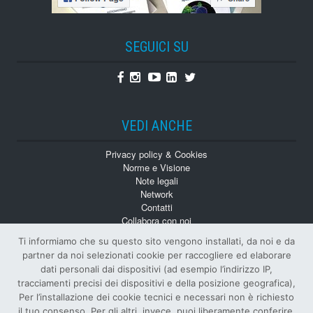
SEGUICI SU
Facebook
Instagram
Youtube
Linkedin
Twitter
VEDI ANCHE
Privacy policy & Cookies
Norme e Visione
Note legali
Network
Contatti
Collabora con noi
Monografie
Ti informiamo che su questo sito vengono installati, da noi e da
Numeri Arretrati
partner da noi selezionati cookie per raccogliere ed elaborare
dati personali dai dispositivi (ad esempio l’indirizzo IP,
tracciamenti precisi dei dispositivi e della posizione geografica),
Per l’installazione dei cookie tecnici e necessari non è richiesto
il tuo consenso. Per gli altri, invece, puoi liberamente conferire,