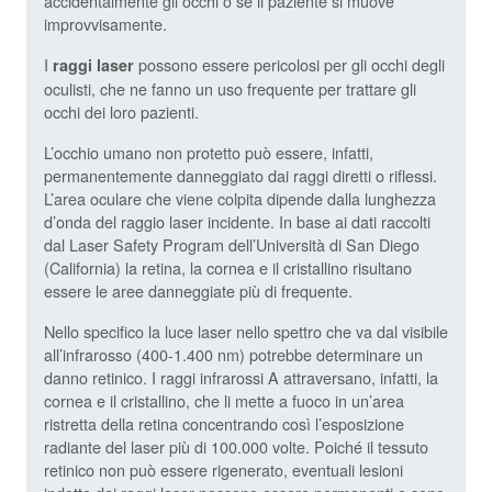
accidentalmente gli occhi o se il paziente si muove
improvvisamente.
I
possono essere pericolosi per gli occhi degli
raggi laser
oculisti, che ne fanno un uso frequente per trattare gli
occhi dei loro pazienti.
L’occhio umano non protetto può essere, infatti,
permanentemente danneggiato dai raggi diretti o riflessi.
L’area oculare che viene colpita dipende dalla lunghezza
d’onda del raggio laser incidente. In base ai dati raccolti
dal Laser Safety Program dell’Università di San Diego
(California) la retina, la cornea e il cristallino risultano
essere le aree danneggiate più di frequente.
Nello specifico la luce laser nello spettro che va dal visibile
all’infrarosso (400-1.400 nm) potrebbe determinare un
danno retinico. I raggi infrarossi A attraversano, infatti, la
cornea e il cristallino, che li mette a fuoco in un’area
ristretta della retina concentrando così l’esposizione
radiante del laser più di 100.000 volte. Poiché il tessuto
retinico non può essere rigenerato, eventuali lesioni