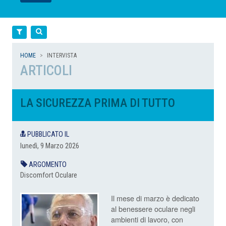
LEGGI
LEGGI
LEGGI
LEGGI
Filtra
Cerca
HOME
INTERVISTA
ARTICOLI
LA SICUREZZA PRIMA DI TUTTO
PUBBLICATO IL
lunedì, 9 Marzo 2026
ARGOMENTO
Discomfort Oculare
Il mese di marzo è dedicato
al benessere oculare negli
ambienti di lavoro, con