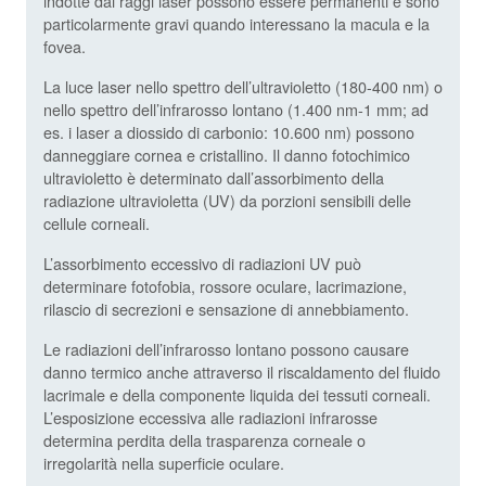
indotte dai raggi laser possono essere permanenti e sono
particolarmente gravi quando interessano la macula e la
fovea.
La luce laser nello spettro dell’ultravioletto (180-400 nm) o
nello spettro dell’infrarosso lontano (1.400 nm-1 mm; ad
es. i laser a diossido di carbonio: 10.600 nm) possono
danneggiare cornea e cristallino. Il danno fotochimico
ultravioletto è determinato dall’assorbimento della
radiazione ultravioletta (UV) da porzioni sensibili delle
cellule corneali.
L’assorbimento eccessivo di radiazioni UV può
determinare fotofobia, rossore oculare, lacrimazione,
rilascio di secrezioni e sensazione di annebbiamento.
Le radiazioni dell’infrarosso lontano possono causare
danno termico anche attraverso il riscaldamento del fluido
lacrimale e della componente liquida dei tessuti corneali.
L’esposizione eccessiva alle radiazioni infrarosse
determina perdita della trasparenza corneale o
irregolarità nella superficie oculare.