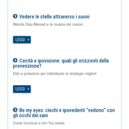
Vedere le stelle attraverso i suoni
06-08-2026
Wanda Diaz-Merced e la musica del cosmo.
LEGGI
Cecità e ipovisione: quali gli orizzonti della
prevenzione?
06-08-2026
Dati e proiezioni per individuare le strategie migliori
LEGGI
Be my eyes: ciechi e ipovedenti “vedono” con
gli occhi dei sani
06-08-2026
Come funziona e chi l’ha creata