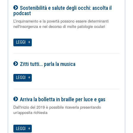
Sostenibilità e salute degli occhi: ascolta il
podcast
06-08-2026
L’inquinamento e la povertà possono essere determinanti
nell'insorgenza e nel decorso di molte patologie oculari
LEGGI
Zitti tutti… parla la musica
06-08-2026
LEGGI
Arriva la bolletta in braille per luce e gas
06-08-2026
Dall'inizio del 2019 è possibile riceverla presentando
un'apposita richiesta
LEGGI