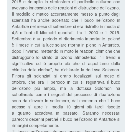
2015 e riempito la stratosfera di particelle sulfuree che
avevano innescato delle reazioni di distruzione dell’ozono.
Il modello climatico accuratamente messo a punto dagli
scienziati ha anche accertato che il buco nell’ozono in
Antartide nel mese di settembre si era ristretto in media di
4,5 milioni di kilometri quadrati, tra il 2000 e il 2015.
Settembre è un periodo di riferimento importante, poiché
è il mese in cui la luce solare ritorna in pieno in Antartico,
dopo l’inverno, mettendo in moto le reazioni chimiche che
distruggono lo strato di ozono atmosferico. “Il trend è
significativo ed è proprio ciò che ci aspettiamo dalla
chimica della clorina”, ha dichiarato la dott.ssa Solomon.
Finora gli scienziati si erano focalizzati sul mese di
ottobre, che era il periodo in cui si registrava il buco
dell’ozono più ampio, ma la dott.ssa Solomon ha
sottolineato come i segnali del processo di riparazione
sono da rilevare in settembre, dal momento che il buco
adesso si apre in media 10 giorni più tardi rispetto
a quanto accadeva in passato. Saranno necessari
parecchi decenni perché il buco nell’ozono in Antartide si
rimargini completamente.
“Il buco nell’ozono rimane ancora imponente e non