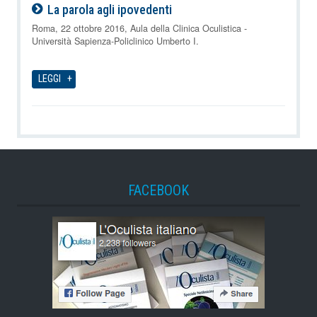
La parola agli ipovedenti
06-08-2026
Roma, 22 ottobre 2016, Aula della Clinica Oculistica -
Università Sapienza-Policlinico Umberto I.
LEGGI
FACEBOOK