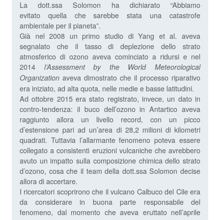
La dott.ssa Solomon ha dichiarato “Abbiamo
evitato quella che sarebbe stata una catastrofe
ambientale per il pianeta”.
Già nel 2008 un primo studio di Yang et al. aveva
segnalato che il tasso di deplezione dello strato
atmosferico di ozono aveva cominciato a ridursi e nel
2014
l’Assessment by the World Meteorological
aveva dimostrato che il processo riparativo
Organization
era iniziato, ad alta quota, nelle medie e basse latitudini.
Ad ottobre 2015 era stato registrato, invece, un dato in
contro-tendenza: il buco dell’ozono in Antartico aveva
raggiunto allora un livello record, con un picco
d’estensione pari ad un’area di 28,2 milioni di kilometri
quadrati. Tuttavia l’allarmante fenomeno poteva essere
collegato a consistenti eruzioni vulcaniche che avrebbero
avuto un impatto sulla composizione chimica dello strato
d’ozono, cosa che il team della dott.ssa Solomon decise
allora di accertare.
I ricercatori scoprirono che il vulcano Calbuco del Cile era
da considerare in buona parte responsabile del
fenomeno, dal momento che aveva eruttato nell’aprile