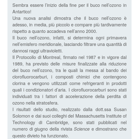
Sembra essere l’inizio della fine per il buco nell’ozono in
Antartico!
Una nuova analisi dimostra che il buco nell’ozono è
adesso, in media, più piccolo e compare più tardivamente
rispetto a quanto accadeva nell’anno 2000.
Il buco nell’ozono, infatti, si determina ogni primavera
nell’emisfero meridionale, lasciando filtrare una quantità di
dannosi raggi ultravioletti.
Il Protocollo di Montreal, firmato nel 1987 e in vigore dal
1989, ha previsto delle misure finalizzate alla riduzione
del buco nell’ozono, tra le quali la messa al bando dei
clorofluorocarburi, i composti chimici che contengono
clorina e vengono utilizzati come refrigeranti in prodotti
quali i condizionatori d’aria. I clorofluorocarburi sono stati
individuati tra i fattori di accelerazione della perdita di
ozono nella stratosfera.
I risultati dello studio, realizzato dalla dott.ssa Susan
Solomon e dai suoi colleghi del Massachusetts Institute of
Technology di Cambridge, sono stati pubblicati nel
numero di giugno della rivista
e dimostrano che
Science
questo divieto ha funzionato.