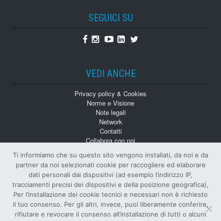
SEGUICI SU
Facebook
Instagram
Youtube
Linkedin
Twitter
VEDI ANCHE
Privacy policy & Cookies
Norme e Visione
Note legali
Network
Contatti
Collabora con noi
Monografie
Ti informiamo che su questo sito vengono installati, da noi e da
Numeri Arretrati
partner da noi selezionati cookie per raccogliere ed elaborare
dati personali dai dispositivi (ad esempio l’indirizzo IP,
tracciamenti precisi dei dispositivi e della posizione geografica),
Per l’installazione dei cookie tecnici e necessari non è richiesto
il tuo consenso. Per gli altri, invece, puoi liberamente conferire,
rifiutare e revocare il consenso all’installazione di tutti o alcuni