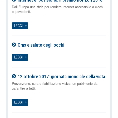
06-08-2026
Dall’Europa una sfida per rendere internet accessibile a ciechi
e ipovedenti.
LEGGI
Oms e salute degli occhi
06-08-2026
LEGGI
12 ottobre 2017: giornata mondiale della vista
06-08-2026
Prevenzione, cura e riabilitazione visiva: un patrimonio da
garantire a tutti.
LEGGI