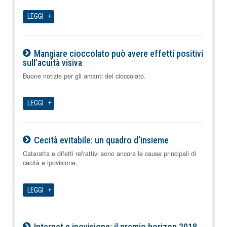
LEGGI
Mangiare cioccolato può avere effetti positivi
sull’acuità visiva
06-08-2026
Buone notizie per gli amanti del cioccolato.
LEGGI
Cecità evitabile: un quadro d’insieme
06-08-2026
Cataratta e difetti refrattivi sono ancora le cause principali di
cecità e ipovisione.
LEGGI
Internet e ipovisione: il premio horizon 2018