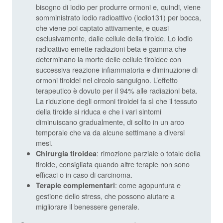
bisogno di iodio per produrre ormoni e, quindi, viene
somministrato iodio radioattivo (iodio131) per bocca,
che viene poi captato attivamente, e quasi
esclusivamente, dalle cellule della tiroide. Lo iodio
radioattivo emette radiazioni beta e gamma che
determinano la morte delle cellule tiroidee con
successiva reazione infiammatoria e diminuzione di
ormoni tiroidei nel circolo sanguigno. L’effetto
terapeutico è dovuto per il 94% alle radiazioni beta.
La riduzione degli ormoni tiroidei fa sì che il tessuto
della tiroide si riduca e che i vari sintomi
diminuiscano gradualmente, di solito in un arco
temporale che va da alcune settimane a diversi
mesi.
: rimozione parziale o totale della
Chirurgia tiroidea
tiroide, consigliata quando altre terapie non sono
efficaci o in caso di carcinoma.
: come agopuntura e
Terapie complementari
gestione dello stress, che possono aiutare a
migliorare il benessere generale.