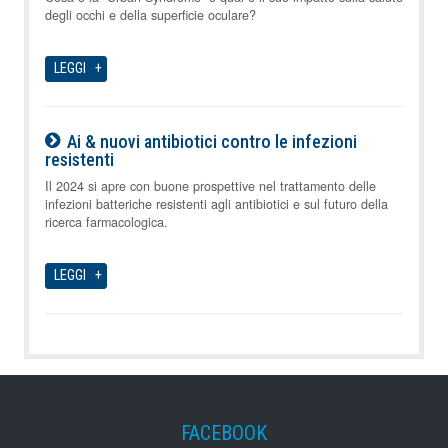
degli occhi e della superficie oculare?
LEGGI
Ai & nuovi antibiotici contro le infezioni
resistenti
08-08-2026
Il 2024 si apre con buone prospettive nel trattamento delle
infezioni batteriche resistenti agli antibiotici e sul futuro della
ricerca farmacologica.
LEGGI
FACEBOOK