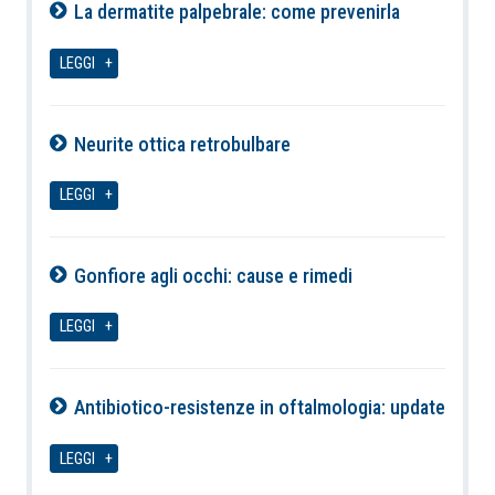
La dermatite palpebrale: come prevenirla
08-08-2026
LEGGI
Neurite ottica retrobulbare
08-08-2026
LEGGI
Gonfiore agli occhi: cause e rimedi
08-08-2026
LEGGI
Antibiotico-resistenze in oftalmologia: update
08-08-2026
LEGGI