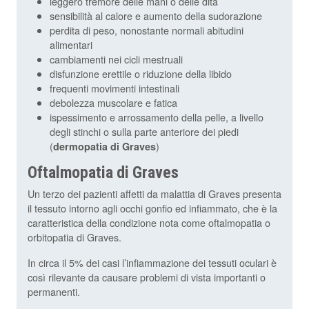
leggero tremore delle mani o delle dita
sensibilità al calore e aumento della sudorazione
perdita di peso, nonostante normali abitudini
alimentari
cambiamenti nei cicli mestruali
disfunzione erettile o riduzione della libido
frequenti movimenti intestinali
debolezza muscolare e fatica
ispessimento e arrossamento della pelle, a livello
degli stinchi o sulla parte anteriore dei piedi
(
)
dermopatia di Graves
Oftalmopatia di Graves
Un terzo dei pazienti affetti da malattia di Graves presenta
il tessuto intorno agli occhi gonfio ed infiammato, che è la
caratteristica della condizione nota come oftalmopatia o
orbitopatia di Graves.
In circa il 5% dei casi l’infiammazione dei tessuti oculari è
così rilevante da causare problemi di vista importanti o
permanenti.