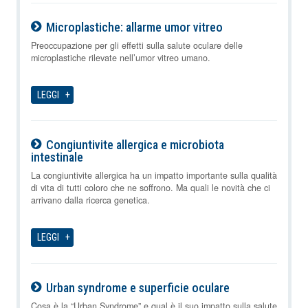
Microplastiche: allarme umor vitreo
08-08-2026
Preoccupazione per gli effetti sulla salute oculare delle
microplastiche rilevate nell’umor vitreo umano.
LEGGI
Congiuntivite allergica e microbiota
intestinale
08-08-2026
La congiuntivite allergica ha un impatto importante sulla qualità
di vita di tutti coloro che ne soffrono. Ma quali le novità che ci
arrivano dalla ricerca genetica.
LEGGI
Urban syndrome e superficie oculare
08-08-2026
Cosa è la “Urban Syndrome” e qual è il suo impatto sulla salute