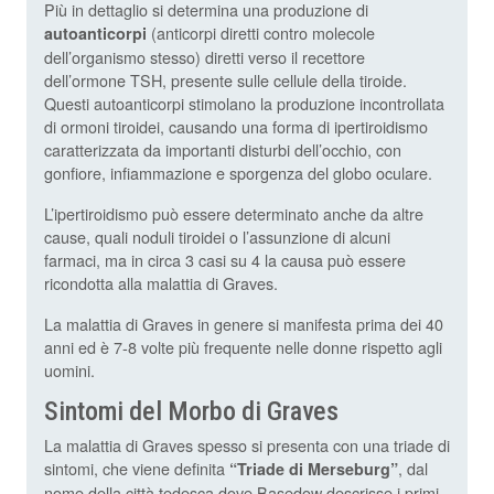
Più in dettaglio si determina una produzione di
(anticorpi diretti contro molecole
autoanticorpi
dell’organismo stesso) diretti verso il recettore
dell’ormone TSH, presente sulle cellule della tiroide.
Questi autoanticorpi stimolano la produzione incontrollata
di ormoni tiroidei, causando una forma di ipertiroidismo
caratterizzata da importanti disturbi dell’occhio, con
gonfiore, infiammazione e sporgenza del globo oculare.
L’ipertiroidismo può essere determinato anche da altre
cause, quali noduli tiroidei o l’assunzione di alcuni
farmaci, ma in circa 3 casi su 4 la causa può essere
ricondotta alla malattia di Graves.
La malattia di Graves in genere si manifesta prima dei 40
anni ed è 7-8 volte più frequente nelle donne rispetto agli
uomini.
Sintomi del Morbo di Graves
La malattia di Graves spesso si presenta con una triade di
sintomi, che viene definita
, dal
“Triade di Merseburg”
nome della città tedesca dove Basedow descrisse i primi