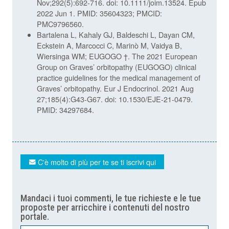
Nov;292(5):692-716. doi: 10.1111/joim.13524. Epub
2022 Jun 1. PMID: 35604323; PMCID:
PMC9796560.
Bartalena L, Kahaly GJ, Baldeschi L, Dayan CM,
Eckstein A, Marcocci C, Marinò M, Vaidya B,
Wiersinga WM; EUGOGO †. The 2021 European
Group on Graves’ orbitopathy (EUGOGO) clinical
practice guidelines for the medical management of
Graves’ orbitopathy. Eur J Endocrinol. 2021 Aug
27;185(4):G43-G67. doi: 10.1530/EJE-21-0479.
PMID: 34297684.
C'è molto di più per te se ti iscrivi qui
Mandaci i tuoi commenti, le tue richieste e le tue
proposte per arricchire i contenuti del nostro
portale.