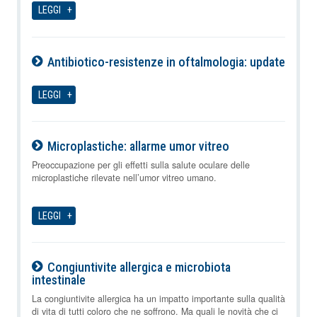
LEGGI
Antibiotico-resistenze in oftalmologia: update
07-08-2026
LEGGI
Microplastiche: allarme umor vitreo
07-08-2026
Preoccupazione per gli effetti sulla salute oculare delle
microplastiche rilevate nell’umor vitreo umano.
LEGGI
Congiuntivite allergica e microbiota
intestinale
07-08-2026
La congiuntivite allergica ha un impatto importante sulla qualità
di vita di tutti coloro che ne soffrono. Ma quali le novità che ci