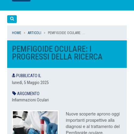
LEGGI
LEGGI
LEGGI
LEGGI
Cerca
HOME
ARTICOLI
PEMFIGOIDE OCULARE: ...
PEMFIGOIDE OCULARE: I
PROGRESSI DELLA RICERCA
PUBBLICATO IL
lunedì, 5 Maggio 2025
ARGOMENTO
Infiammazioni Oculari
Nuove scoperte aprono oggi
importanti prospettive alla
diagnosi e al trattamento del
Pemfigoide oculare.