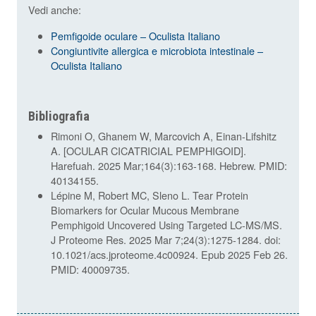
Vedi anche:
Pemfigoide oculare – Oculista Italiano
Congiuntivite allergica e microbiota intestinale –
Oculista Italiano
Bibliografia
Rimoni O, Ghanem W, Marcovich A, Einan-Lifshitz
A. [OCULAR CICATRICIAL PEMPHIGOID].
Harefuah. 2025 Mar;164(3):163-168. Hebrew. PMID:
40134155.
Lépine M, Robert MC, Sleno L. Tear Protein
Biomarkers for Ocular Mucous Membrane
Pemphigoid Uncovered Using Targeted LC-MS/MS.
J Proteome Res. 2025 Mar 7;24(3):1275-1284. doi:
10.1021/acs.jproteome.4c00924. Epub 2025 Feb 26.
PMID: 40009735.