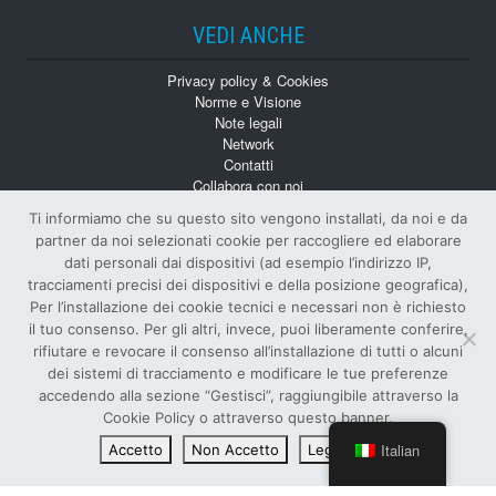
VEDI ANCHE
Privacy policy & Cookies
Norme e Visione
Note legali
Network
Contatti
Collabora con noi
Monografie
Ti informiamo che su questo sito vengono installati, da noi e da
Numeri Arretrati
partner da noi selezionati cookie per raccogliere ed elaborare
dati personali dai dispositivi (ad esempio l’indirizzo IP,
tracciamenti precisi dei dispositivi e della posizione geografica),
Per l’installazione dei cookie tecnici e necessari non è richiesto
il tuo consenso. Per gli altri, invece, puoi liberamente conferire,
rifiutare e revocare il consenso all’installazione di tutti o alcuni
dei sistemi di tracciamento e modificare le tue preferenze
© Tutti i diritti riservati
accedendo alla sezione “Gestisci”, raggiungibile attraverso la
EDITORE E PROPRIETARIO SIFI S.p.A.
–
Cookie Policy o attraverso questo banner.
P.IVA
: 00122890874 –
ISSN
: 1124-4402 –
R.O.C.
: 6886
Italian
Accetto
Non Accetto
Leggi di più