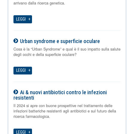
arrivano dalla ricerca genetica.
LEGGI
Urban syndrome e superficie oculare
07-08-2026
Cosa è la “Urban Syndrome” e qual è il suo impatto sulla salute
degli occhi e della superficie oculare?
LEGGI
Ai & nuovi antibiotici contro le infezioni
resistenti
07-08-2026
Il 2024 si apre con buone prospettive nel trattamento delle
infezioni batteriche resistenti agli antibiotici e sul futuro della
ricerca farmacologica.
LEGGI