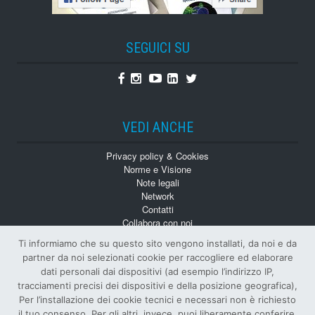
SEGUICI SU
Facebook
Instagram
Youtube
Linkedin
Twitter
VEDI ANCHE
Privacy policy & Cookies
Norme e Visione
Note legali
Network
Contatti
Collabora con noi
Monografie
Ti informiamo che su questo sito vengono installati, da noi e da
Numeri Arretrati
partner da noi selezionati cookie per raccogliere ed elaborare
dati personali dai dispositivi (ad esempio l’indirizzo IP,
tracciamenti precisi dei dispositivi e della posizione geografica),
Per l’installazione dei cookie tecnici e necessari non è richiesto
il tuo consenso. Per gli altri, invece, puoi liberamente conferire,