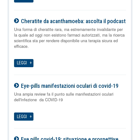
Cheratite da acanthamoeba: ascolta il podcast
09-08-2026
Una forma di cheratite rara, ma estremamente invalidante per
la quale ad oggi non esistono farmaci autorizzati, ma la ricerca
scientifica sta per rendere disponibile una terapia sicura ed
efficace.
LEGGI
Eye-pills manifestazioni oculari di covid-19
09-08-2026
Una ampia review fa il punto sulle manifestazioni oculari
dell'infezione da COVID-19
LEGGI
Eye pills covid-19: situazione e prospettive