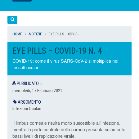
LEGGI
LEGGI
LEGGI
LEGGI
Cerca
HOME
NOTIZIE
EYE PILLS – COVID-...
EYE PILLS – COVID-19 N. 4
COVID-19: come il virus SARS-CoV-2 si moltiplica nei
tessuti oculari
PUBBLICATO IL
mercoledì, 17 Febbraio 2021
ARGOMENTO
Infezioni Oculari
Il limbus corneale risulta molto suscettibile all’infezione,
mentre la parte centrale della cornea presenta solamente
bassi livelli di replicazione virale.