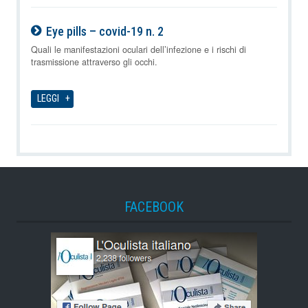
Eye pills – covid-19 n. 2
09-08-2026
Quali le manifestazioni oculari dell’infezione e i rischi di
trasmissione attraverso gli occhi.
LEGGI
FACEBOOK