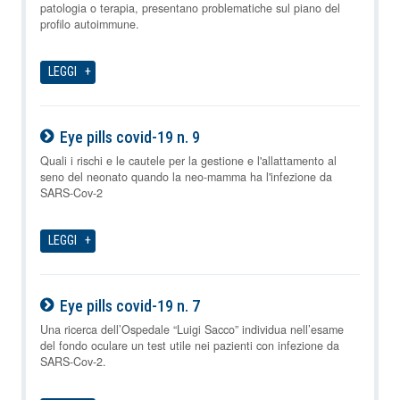
patologia o terapia, presentano problematiche sul piano del
profilo autoimmune.
LEGGI
Eye pills covid-19 n. 9
09-08-2026
Quali i rischi e le cautele per la gestione e l'allattamento al
seno del neonato quando la neo-mamma ha l'infezione da
SARS-Cov-2
LEGGI
Eye pills covid-19 n. 7
09-08-2026
Una ricerca dell’Ospedale “Luigi Sacco” individua nell’esame
del fondo oculare un test utile nei pazienti con infezione da
SARS-Cov-2.