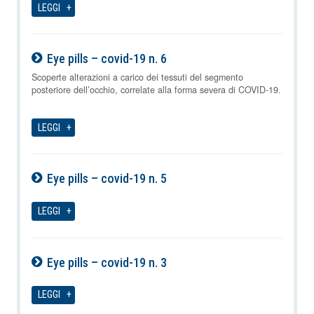
LEGGI
Eye pills – covid-19 n. 6
09-08-2026
Scoperte alterazioni a carico dei tessuti del segmento
posteriore dell’occhio, correlate alla forma severa di COVID-19.
LEGGI
Eye pills – covid-19 n. 5
09-08-2026
LEGGI
Eye pills – covid-19 n. 3
09-08-2026
LEGGI