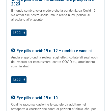
2023
09-08-2026
Il mondo sembra voler credere che la pandemia da Covid-19
sia ormai alle nostre spalle, ma in realtà nuovi pericoli si
affacciano all'orizzonte.
LEGGI
Eye pills covid-19 n. 12 – occhio e vaccini
09-08-2026
Ampia e approfondita review sugli effetti collaterali sugli occhi
dei vaccini per immunizzare contro COVID-19, attualmente
somministrati.
LEGGI
Eye pills covid-19 n. 10
09-08-2026
Quali le raccomandazioni e le cautele da adottare nel
sottoporre a vaccinazione coorti di pazienti oftalmici che, per