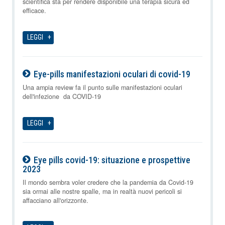
scientifica sta per rendere disponibile una terapia sicura ed
efficace.
LEGGI
Eye-pills manifestazioni oculari di covid-19
08-08-2026
Una ampia review fa il punto sulle manifestazioni oculari
dell'infezione da COVID-19
LEGGI
Eye pills covid-19: situazione e prospettive
2023
08-08-2026
Il mondo sembra voler credere che la pandemia da Covid-19
sia ormai alle nostre spalle, ma in realtà nuovi pericoli si
affacciano all'orizzonte.