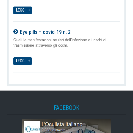
08-08-2026
LEGGI
Eye pills – covid-19 n. 2
08-08-2026
Quali le manifestazioni oculari dell’infezione e i rischi di
trasmissione attraverso gli occhi.
LEGGI
FACEBOOK