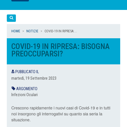
LEGGI
LEGGI
LEGGI
LEGGI
Cerca
HOME
NOTIZIE
COVID-19 IN RIPRESA:...
COVID-19 IN RIPRESA: BISOGNA
PREOCCUPARSI?
PUBBLICATO IL
martedì, 19 Settembre 2023
ARGOMENTO
Infezioni Oculari
Crescono rapidamente i nuovi casi di Covid-19 e in tutti
noi insorgono gli interrogativi su quanto sia seria la
situazione.