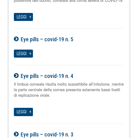
posteriore dell’occhio, correlate alla forma severa di COVID-19.
LEGGI
Eye pills – covid-19 n. 5
08-08-2026
LEGGI
Eye pills – covid-19 n. 4
08-08-2026
Il limbus corneale risulta molto suscettibile all’infezione, mentre
la parte centrale della cornea presenta solamente bassi livelli
di replicazione virale.
LEGGI
Eye pills – covid-19 n. 3