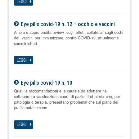
LEGGI
Eye pills covid-19 n. 12 – occhio e vaccini
08-08-2026
Ampia e approfondita review sugli effetti collaterali sugli occhi
dei vaccini per immunizzare contro COVID-19, attualmente
somministrati.
LEGGI
Eye pills covid-19 n. 10
08-08-2026
Quali le raccomandazioni e le cautele da adottare nel
sottoporre a vaccinazione coorti di pazienti oftalmici che, per
patologia o terapia, presentano problematiche sul piano del
profilo autoimmune.
LEGGI