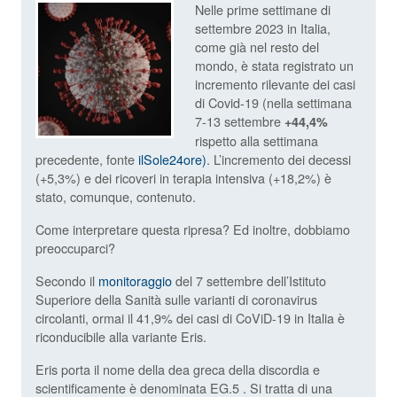
Nelle prime settimane di
settembre 2023 in Italia,
come già nel resto del
mondo, è stata registrato un
incremento rilevante dei casi
di Covid-19 (nella settimana
7-13 settembre
+44,4%
rispetto alla settimana
precedente, fonte
ilSole24ore)
. L’incremento dei decessi
(+5,3%) e dei ricoveri in terapia intensiva (+18,2%) è
stato, comunque, contenuto.
Come interpretare questa ripresa? Ed inoltre, dobbiamo
preoccuparci?
Secondo il
monitoraggio
del 7 settembre dell’Istituto
Superiore della Sanità sulle varianti di coronavirus
circolanti, ormai il 41,9% dei casi di CoViD-19 in Italia è
riconducibile alla variante Eris.
Eris porta il nome della dea greca della discordia e
scientificamente è denominata EG.5 . Si tratta di una