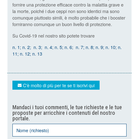
fornire una protezione efficace contro la malattia grave e
la morte, poiché i due ceppi non sono identici ma sono
comunque piuttosto simili, è molto probabile che i booster
forniranno comunque un buon livello di protezione.
Su Covid-19 nel nostro sito potete trovare
n. 1;
n. 2;
n. 3;
n. 4;
n. 5;
n. 6;
n. 7;
n. 8;
n. 9;
n. 10;
n.
11;
n. 12;
n. 13
C'è molto di più per te se ti iscrivi qui
Mandaci i tuoi commenti, le tue richieste e le tue
proposte per arricchire i contenuti del nostro
portale.