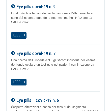
Eye pills covid-19 n. 9
08-08-2026
Quali i rischi e le cautele per la gestione e l'allattamento al
seno del neonato quando la neo-mamma ha l'infezione da
SARS-Cov-2
LEGGI
Eye pills covid-19 n. 7
08-08-2026
Una ricerca dell’Ospedale “Luigi Sacco” individua nell’esame
del fondo oculare un test utile nei pazienti con infezione da
SARS-Cov-2.
LEGGI
Eye pills – covid-19 n. 6
08-08-2026
Scoperte alterazioni a carico dei tessuti del segmento