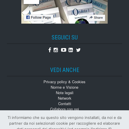
SEGUICI SU
Facebook
Instagram
Youtube
Linkedin
Twitter
VEDI ANCHE
Privacy policy & Cookies
Norme e Visione
Note legali
Network
Contatti
Collabora con noi
Monografie
Ti informiamo che su questo sito vengono installati, da noi e da
Numeri Arretrati
partner da noi selezionati cookie per raccogliere ed elaborare