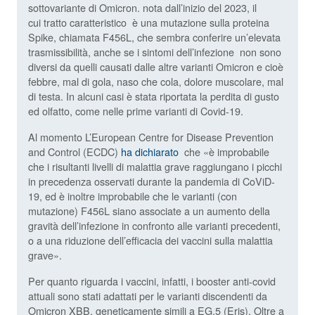
sottovariante di Omicron. nota dall’inizio del 2023, il
cui tratto caratteristico è una mutazione sulla proteina
Spike, chiamata F456L, che sembra conferire un’elevata
trasmissibilità, anche se i sintomi dell’infezione non sono
diversi da quelli causati dalle altre varianti Omicron e cioè
febbre, mal di gola, naso che cola, dolore muscolare, mal
di testa. In alcuni casi è stata riportata la perdita di gusto
ed olfatto, come nelle prime varianti di Covid-19.
Al momento L’European Centre for Disease Prevention
and Control (ECDC)
ha dichiarato
che «è improbabile
che i risultanti livelli di malattia grave raggiungano i picchi
in precedenza osservati durante la pandemia di CoViD-
19, ed è inoltre improbabile che le varianti (con
mutazione) F456L siano associate a un aumento della
gravità dell’infezione in confronto alle varianti precedenti,
o a una riduzione dell’efficacia dei vaccini sulla malattia
grave».
Per quanto riguarda i vaccini, infatti, i booster anti-covid
attuali sono stati adattati per le varianti discendenti da
Omicron XBB, geneticamente simili a EG.5 (Eris). Oltre a