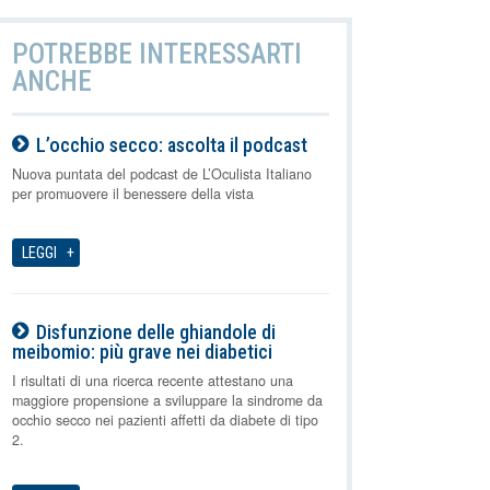
POTREBBE INTERESSARTI
ANCHE
L’occhio secco: ascolta il podcast
07-08-2026
Nuova puntata del podcast de L’Oculista Italiano
per promuovere il benessere della vista
LEGGI
Disfunzione delle ghiandole di
meibomio: più grave nei diabetici
07-08-2026
I risultati di una ricerca recente attestano una
maggiore propensione a sviluppare la sindrome da
occhio secco nei pazienti affetti da diabete di tipo
2.