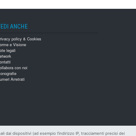
VEDI ANCHE
rivacy policy & Cookies
orme e Visione
ote legali
etwork
ontatti
ollabora con noi
onografie
umeri Arretrati
 dai dispositivi (ad esempio l’indirizzo IP, tracciamenti precisi dei