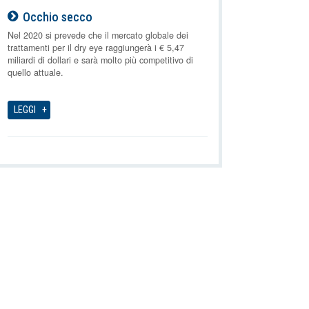
Occhio secco
07-08-2026
Nel 2020 si prevede che il mercato globale dei
trattamenti per il dry eye raggiungerà i € 5,47
miliardi di dollari e sarà molto più competitivo di
quello attuale.
LEGGI