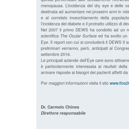
menopausa. L’incidenza del dry eye e delle va
destinata ad aumentare nei prossimi anni in rela
e al correlato invecchiamento della popolazion
l’incidenza del diabete e il protratto utilizzo di dev
Nel 2007 il primo DEWS ha condotto ad un repo
scientifica
ed ha svolto un 
The Ocular Surface
Eye. Il report con cui si concluderà il DEWS II sa
preliminari verranno, però, anticipati al Congr
settembre 2016.
Le principali aziende dell’Eye care sono attivame
è particolarmente interessata ai risultati dell
arrivare risposte ai bisogni dei pazienti affetti da
Per maggiori informazioni visita il sito
www.tfos2
Dr. Carmelo Chines
Direttore responsabile