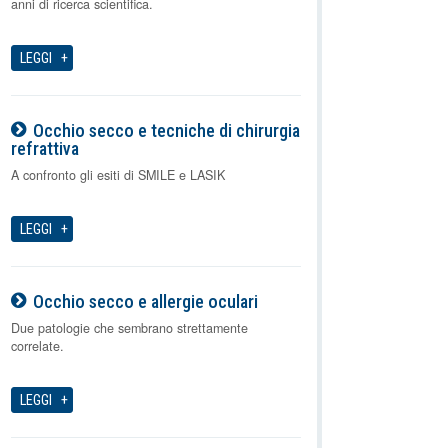
anni di ricerca scientifica.
LEGGI
Occhio secco e tecniche di chirurgia
refrattiva
07-08-2026
A confronto gli esiti di SMILE e LASIK
LEGGI
Occhio secco e allergie oculari
07-08-2026
Due patologie che sembrano strettamente
correlate.
LEGGI