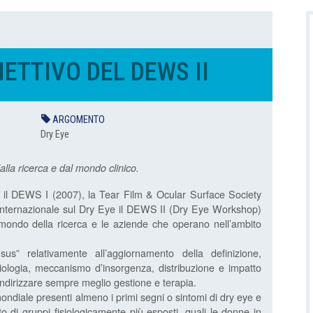
IETTIVO DEL DEWS II
ARGOMENTO
Dry Eye
dalla ricerca e dal mondo clinico.
 il DEWS I (2007), la Tear Film & Ocular Surface Society
ernazionale sul Dry Eye il DEWS II (Dry Eye Workshop)
il mondo della ricerca e le aziende che operano nell’ambito
s” relativamente all’aggiornamento della definizione,
ziologia, meccanismo d’insorgenza, distribuzione e impatto
indirizzare sempre meglio gestione e terapia.
ondiale presenti almeno i primi segni o sintomi di dry eye e
 di gruppi fisiologicamente più esposti, quali le donne in