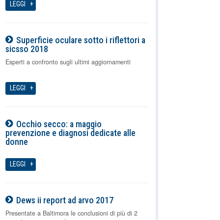
LEGGI
Superficie oculare sotto i riflettori a
sicsso 2018
07-08-2026
Esperti a confronto sugli ultimi aggiornamenti
LEGGI
Occhio secco: a maggio
prevenzione e diagnosi dedicate alle
donne
07-08-2026
LEGGI
Dews ii report ad arvo 2017
07-08-2026
Presentate a Baltimora le conclusioni di più di 2