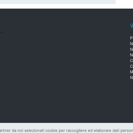
P
N
N
N
C
C
M
N
tner da noi selezionati cookie per raccogliere ed elaborare dati personali