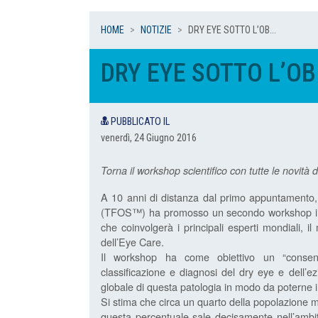
HOME
NOTIZIE
DRY EYE SOTTO L’OB...
DRY EYE SOTTO L’OB
PUBBLICATO IL
venerdì, 24 Giugno 2016
Torna il workshop scientifico con tutte le novità 
A 10 anni di distanza dal primo appuntamento,
(TFOS™) ha promosso un secondo workshop int
che coinvolgerà i principali esperti mondiali, 
dell’Eye Care.
Il workshop ha come obiettivo un “consensu
classificazione e diagnosi del dry eye e dell’e
globale di questa patologia in modo da poterne 
Si stima che circa un quarto della popolazione m
questa percentuale sale decisamente nell’ambito