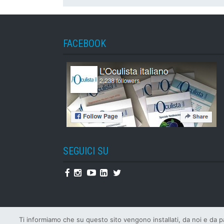
FACEBOOK
SEGUICI SU
Facebook
Instagram
Youtube
Linkedin
Twitter
Ti informiamo che su questo sito vengono installati, da noi e da par