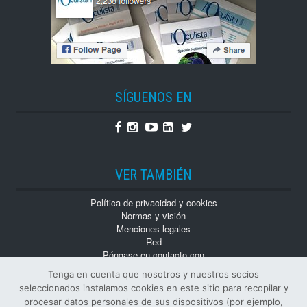
SÍGUENOS EN
Facebook
Instagram
Youtube
Linkedin
Twitter
VER TAMBIÉN
Política de privacidad y cookies
Normas y visión
Menciones legales
Red
Póngase en contacto con
Trabaja con nosotros
Tenga en cuenta que nosotros y nuestros socios
Monografías
seleccionados instalamos cookies en este sitio para recopilar y
Números atrasados
procesar datos personales de sus dispositivos (por ejemplo,