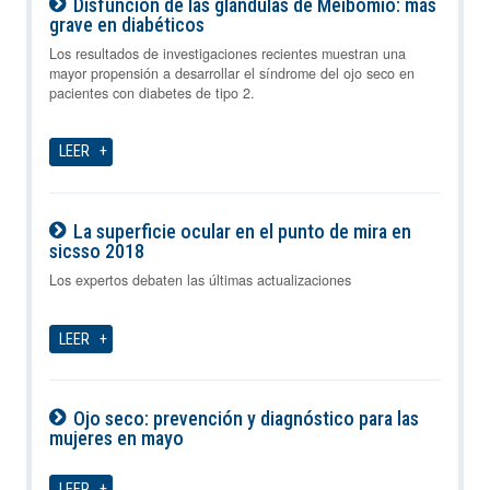
Disfunción de las glándulas de Meibomio: más
grave en diabéticos
09-08-2026
Los resultados de investigaciones recientes muestran una
mayor propensión a desarrollar el síndrome del ojo seco en
pacientes con diabetes de tipo 2.
LEER
La superficie ocular en el punto de mira en
sicsso 2018
09-08-2026
Los expertos debaten las últimas actualizaciones
LEER
Ojo seco: prevención y diagnóstico para las
mujeres en mayo
09-08-2026
LEER