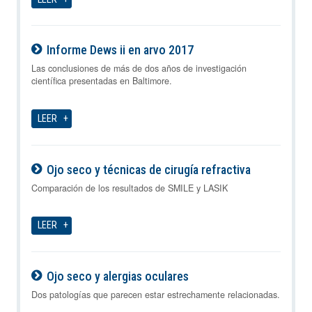
Informe Dews ii en arvo 2017
09-08-2026
Las conclusiones de más de dos años de investigación
científica presentadas en Baltimore.
LEER
Ojo seco y técnicas de cirugía refractiva
09-08-2026
Comparación de los resultados de SMILE y LASIK
LEER
Ojo seco y alergias oculares
09-08-2026
Dos patologías que parecen estar estrechamente relacionadas.