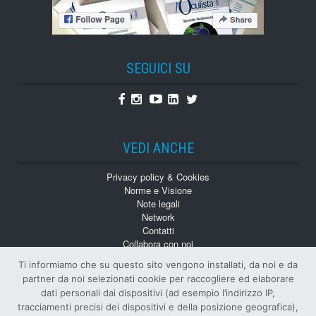
SEGUICI SU
Facebook
Instagram
Youtube
Linkedin
Twitter
VEDI ANCHE
Privacy policy & Cookies
Norme e Visione
Note legali
Network
Contatti
Collabora con noi
Monografie
Ti informiamo che su questo sito vengono installati, da noi e da
Numeri Arretrati
partner da noi selezionati cookie per raccogliere ed elaborare
dati personali dai dispositivi (ad esempio l’indirizzo IP,
tracciamenti precisi dei dispositivi e della posizione geografica),