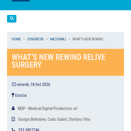
LEGGI
LEGGI
LEGGI
LEGGI
Cerca
HOME
CONGRESSI
NAZIONALI
WHAT’S NEW REWIND ...
WHAT’S NEW REWIND RELIVE
SURGERY
venerdì, 18 Set 2026
Gorizia
MDP - Medical Digital Production srl
Giorgio Beltrame, Carlo Salati, Stefano Vita
333 3807746