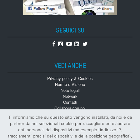
SEGUICI SU
Facebook
Instagram
Youtube
Linkedin
Twitter
VEDI ANCHE
Privacy policy & Cookies
Norme e Visione
Note legali
Network
Contatti
Collabora con noi
Monografie
Ti informiamo che su questo sito vengono installati, da noi e da
Numeri Arretrati
partner da noi selezionati cookie per raccogliere ed elaborare
dati personali dai dispositivi (ad esempio l’indirizzo IP,
tracciamenti precisi dei dispositivi e della posizione geografica),