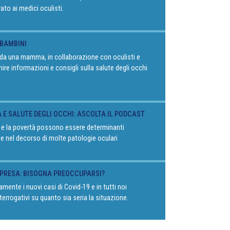
vato ai medici oculisti.
 BAMBINI
o da una mamma, in collaborazione con oculisti e
rnire informazioni e consigli sulla salute degli occhi
À E SALUTE DEGLI OCCHI: ASCOLTA IL PODCAST
 e la povertà possono essere determinanti
 e nel decorso di molte patologie oculari
RIPRESA: BISOGNA PREOCCUPARSI?
mente i nuovi casi di Covid-19 e in tutti noi
terrogativi su quanto sia seria la situazione.