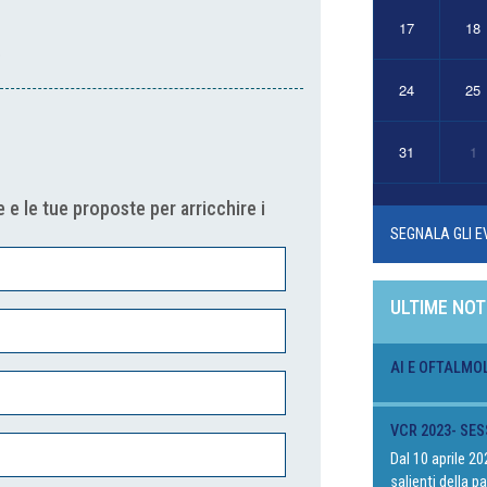
17
18
o
24
25
31
1
 e le tue proposte per arricchire i
SEGNALA GLI E
ULTIME NOT
AI E OFTALMO
VCR 2023- SES
Dal 10 aprile 2
salienti della 