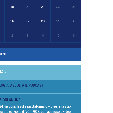
19
20
21
22
23
26
27
28
29
30
2
3
4
5
6
VENTI
IZIE
LOGIA: ASCOLTA IL PODCAST
SIONI ONLINE
024 disponibili sulla piattaforma Okyo.eu le sessioni
passata edizione di VCR 2023, con accesso a video