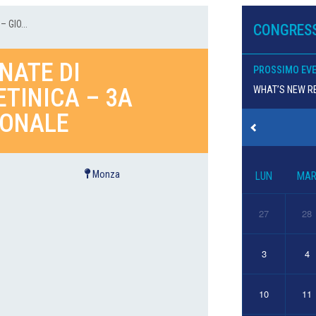
– GIO...
CONGRESS
RNATE DI
PROSSIMO EV
ETINICA – 3A
WHAT’S NEW RE
IONALE
Monza
LUN
MA
27
28
3
4
10
11