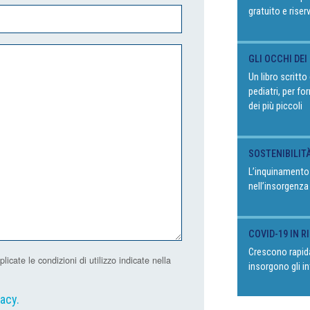
gratuito e riser
GLI OCCHI DEI
Un libro scritt
pediatri, per fo
dei più piccoli
SOSTENIBILIT
L’inquinamento
nell’insorgenza
COVID-19 IN 
Crescono rapida
ate le condizioni di utilizzo indicate nella
insorgono gli in
vacy
.