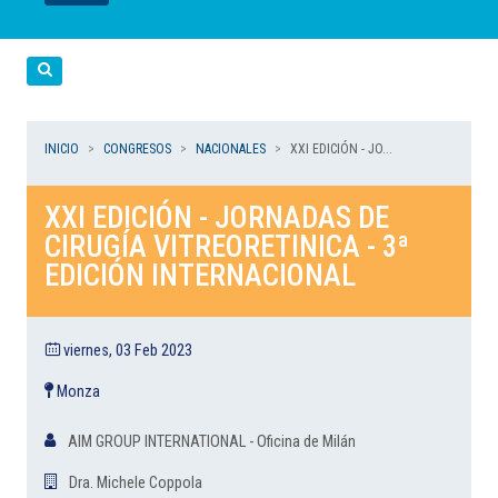
LEER
LEER
LEER
LEER
LEER
Cerca
INICIO
CONGRESOS
NACIONALES
XXI EDICIÓN - JO...
XXI EDICIÓN - JORNADAS DE
CIRUGÍA VITREORETINICA - 3ª
EDICIÓN INTERNACIONAL
viernes, 03 Feb 2023
Monza
AIM GROUP INTERNATIONAL - Oficina de Milán
Dra. Michele Coppola