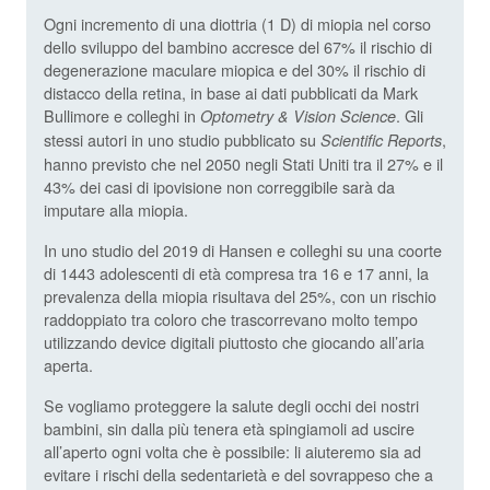
Ogni incremento di una diottria (1 D) di miopia nel corso
dello sviluppo del bambino accresce del 67% il rischio di
degenerazione maculare miopica e del 30% il rischio di
distacco della retina, in base ai dati pubblicati da Mark
Bullimore e colleghi in
. Gli
Optometry & Vision Science
stessi autori in uno studio pubblicato su
,
Scientific Reports
hanno previsto che nel 2050 negli Stati Uniti tra il 27% e il
43% dei casi di ipovisione non correggibile sarà da
imputare alla miopia.
In uno studio del 2019 di Hansen e colleghi su una coorte
di 1443 adolescenti di età compresa tra 16 e 17 anni, la
prevalenza della miopia risultava del 25%, con un rischio
raddoppiato tra coloro che trascorrevano molto tempo
utilizzando device digitali piuttosto che giocando all’aria
aperta.
Se vogliamo proteggere la salute degli occhi dei nostri
bambini, sin dalla più tenera età spingiamoli ad uscire
all’aperto ogni volta che è possibile: li aiuteremo sia ad
evitare i rischi della sedentarietà e del sovrappeso che a