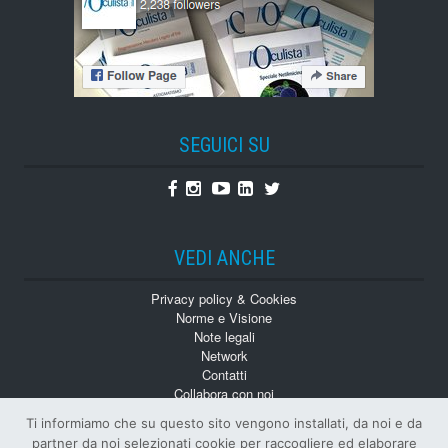
SEGUICI SU
Facebook
Instagram
Youtube
Linkedin
Twitter
VEDI ANCHE
Privacy policy & Cookies
Norme e Visione
Note legali
Network
Contatti
Collabora con noi
Monografie
Ti informiamo che su questo sito vengono installati, da noi e da
Numeri Arretrati
partner da noi selezionati cookie per raccogliere ed elaborare