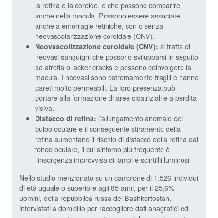
la retina e la coroide, e che possono comparire
anche nella macula. Possono essere associate
anche a emorragie retiniche, con o senza
neovascolarizzazione coroidale (CNV).
si tratta di
Neovascolizzazione coroidale (CNV):
neovasi sanguigni che possono svilupparsi in seguito
ad atrofia o lacker cracks e possono coinvolgere la
macula. I neovasi sono estremamente fragili e hanno
pareti molto permeabili. La loro presenza può
portare alla formazione di aree cicatriziali e a perdita
visiva.
l’allungamento anomalo del
Distacco di retina:
bulbo oculare e il conseguente stiramento della
retina aumentano il rischio di distacco della retina dal
fondo oculare, il cui sintomo più frequente è
l‘insorgenza improvvisa di lampi e scintillii luminosi
Nello studio menzionato su un campione di 1.526 individui
di età uguale o superiore agli 85 anni, per il 25,6%
uomini, della repubblica russa del Bashkortostan,
intervistati a domicilio per raccogliere dati anagrafici ed