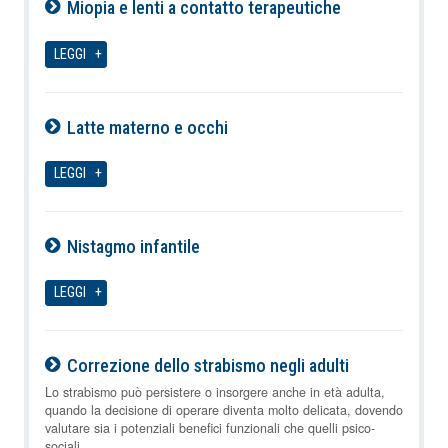
Miopia e lenti a contatto terapeutiche
07-08-2026
LEGGI
Latte materno e occhi
07-08-2026
LEGGI
Nistagmo infantile
07-08-2026
LEGGI
Correzione dello strabismo negli adulti
07-08-2026
Lo strabismo può persistere o insorgere anche in età adulta,
quando la decisione di operare diventa molto delicata, dovendo
valutare sia i potenziali benefici funzionali che quelli psico-
sociali