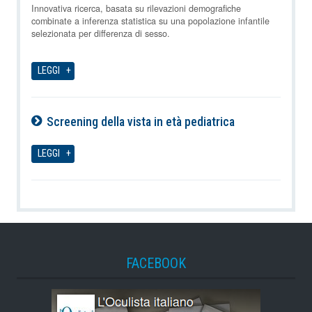
07-08-2026
Innovativa ricerca, basata su rilevazioni demografiche
combinate a inferenza statistica su una popolazione infantile
selezionata per differenza di sesso.
LEGGI
Screening della vista in età pediatrica
07-08-2026
LEGGI
FACEBOOK