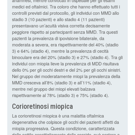
anamnesi, mentre convocati in ospedale per gli esami
medici ed oftalmici. Tra coloro che hanno effettuato tutti i
controlli previsti dal protocollo, gli individui con MMD allo
stadio 3 (10 pazienti) e allo stadio 4 (11 pazienti)
presentavano un’acuità visiva corretta decisamente
peggiore rispetto ai partecipanti senza MMD. Tra questi
pazienti la prevalenza di ipovisione bilaterale, da
moderata a severa, era rispettivamente del 40% (stadio
3) e 64% (stadio 4), mentre la prevalenza di cecità
binoculare era del 20% (stadio 3) e 27% (stadio 4). Tra gli
individui con miopia lieve la prevalenza di MDD risultava
dello 0% per gli occhi destri e del 2% per gli occhi sinistri.
Nel gruppo dei moderatamente miopi la prevalenza della
MMD cresceva all’8% (stadio 3) e all’11% (stadio 4),
mentre nel gruppo dei miopi elevati balzava
rispettivamente al 78% (stadio 3) e 75% (stadio 4).
Corioretinosi miopica
La corioretinosi miopica è una malattia oftalmica
degenerativa che colpisce gli occhi dei pazienti affetti da
miopia progressiva. Questa condizione, caratterizzata
dallo sottile assottigliamento della coroide, può portare a