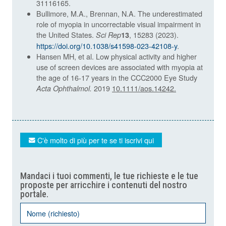
31116165.
Bullimore, M.A., Brennan, N.A. The underestimated
role of myopia in uncorrectable visual impairment in
the United States.
, 15283 (2023).
Sci Rep
13
https://doi.org/10.1038/s41598-023-42108-y
.
Hansen MH, et al. Low physical activity and higher
use of screen devices are associated with myopia at
the age of 16-17 years in the CCC2000 Eye Study
2019
10.1111/aos.14242.
Acta Ophthalmol.
C'è molto di più per te se ti iscrivi qui
Mandaci i tuoi commenti, le tue richieste e le tue
proposte per arricchire i contenuti del nostro
portale.