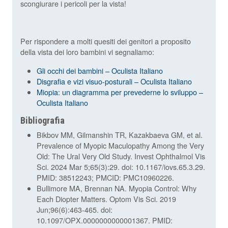
scongiurare i pericoli per la vista!
Per rispondere a molti quesiti dei genitori a proposito
della vista dei loro bambini vi segnaliamo:
Gli occhi dei bambini – Oculista Italiano
Disgrafia e vizi visuo-posturali – Oculista Italiano
Miopia: un diagramma per prevederne lo sviluppo –
Oculista Italiano
Bibliografia
Bikbov MM, Gilmanshin TR, Kazakbaeva GM, et al.
Prevalence of Myopic Maculopathy Among the Very
Old: The Ural Very Old Study. Invest Ophthalmol Vis
Sci. 2024 Mar 5;65(3):29. doi: 10.1167/iovs.65.3.29.
PMID: 38512243; PMCID: PMC10960226.
Bullimore MA, Brennan NA. Myopia Control: Why
Each Diopter Matters. Optom Vis Sci. 2019
Jun;96(6):463-465. doi:
10.1097/OPX.0000000000001367. PMID: