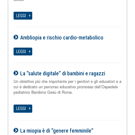
LEGGI
Ambliopia e rischio cardio-metabolico
07-08-2026
LEGGI
La “salute digitale” di bambini e ragazzi
07-08-2026
Un obiettivo più che importante per i genitori e gli educatori e a
cui è dedicato un percorso educativo promosso dall’Ospedale
pediatrico Bambino Gesù di Roma.
LEGGI
La miopia è di “genere femminile”