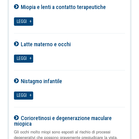
Miopia e lenti a contatto terapeutiche
07-08-2026
LEGGI
Latte materno e occhi
07-08-2026
LEGGI
Nistagmo infantile
07-08-2026
LEGGI
Corioretinosi e degenerazione maculare
miopica
07-08-2026
Gli occhi molto miopi sono esposti al rischio di processi
degenerativi che possono gravemente pregiudicare la vista.