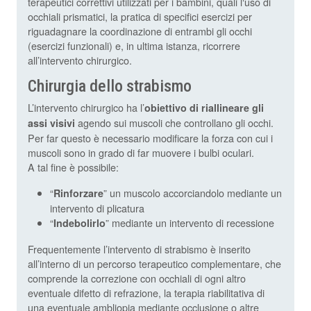
terapeutici correttivi utilizzati per i bambini, quali l‘uso di
occhiali prismatici, la pratica di specifici esercizi per
riguadagnare la coordinazione di entrambi gli occhi
(esercizi funzionali) e, in ultima istanza, ricorrere
all’intervento chirurgico.
Chirurgia dello strabismo
L’intervento chirurgico ha l’
obiettivo di riallineare gli
agendo sui muscoli che controllano gli occhi.
assi visivi
Per far questo è necessario modificare la forza con cui i
muscoli sono in grado di far muovere i bulbi oculari.
A tal fine è possibile:
“
” un muscolo accorciandolo mediante un
Rinforzare
intervento di plicatura
“
” mediante un intervento di recessione
Indebolirlo
Frequentemente l’intervento di strabismo è inserito
all’interno di un percorso terapeutico complementare, che
comprende la correzione con occhiali di ogni altro
eventuale difetto di refrazione, la terapia riabilitativa di
una eventuale ambliopia mediante occlusione o altre