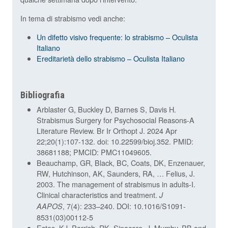
In tema di strabismo vedi anche:
Un difetto visivo frequente: lo strabismo – Oculista
Italiano
Ereditarietà dello strabismo – Oculista Italiano
Bibliografia
Arblaster G, Buckley D, Barnes S, Davis H.
Strabismus Surgery for Psychosocial Reasons-A
Literature Review. Br Ir Orthopt J. 2024 Apr
22;20(1):107-132. doi: 10.22599/bioj.352. PMID:
38681188; PMCID: PMC11049605.
Beauchamp, GR, Black, BC, Coats, DK, Enzenauer,
RW, Hutchinson, AK, Saunders, RA, … Felius, J.
2003. The management of strabismus in adults-I.
Clinical characteristics and treatment.
J
, 7(4): 233–240. DOI: 10.1016/S1091-
AAPOS
8531(03)00112-5
Estes, KJ, Parrish, RK, Sinacore, J, Mumby, PB and