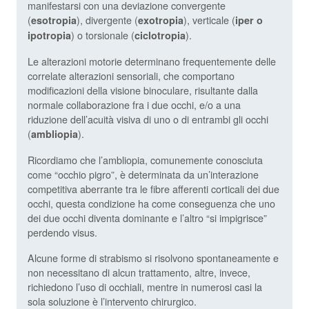
manifestarsi con una deviazione convergente
(
), divergente (
), verticale (
esotropia
exotropia
iper o
) o torsionale (
).
ipotropia
ciclotropia
Le alterazioni motorie determinano frequentemente delle
correlate alterazioni sensoriali, che comportano
modificazioni della visione binoculare, risultante dalla
normale collaborazione fra i due occhi, e/o a una
riduzione dell’acuità visiva di uno o di entrambi gli occhi
(
).
ambliopia
Ricordiamo che l’ambliopia, comunemente conosciuta
come “occhio pigro”, è determinata da un’interazione
competitiva aberrante tra le fibre afferenti corticali dei due
occhi, questa condizione ha come conseguenza che uno
dei due occhi diventa dominante e l’altro “si impigrisce”
perdendo visus.
Alcune forme di strabismo si risolvono spontaneamente e
non necessitano di alcun trattamento, altre, invece,
richiedono l’uso di occhiali, mentre in numerosi casi la
sola soluzione è l’intervento chirurgico.