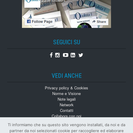
SEGUICI SU
Facebook
Instagram
Youtube
Linkedin
Twitter
VEDI ANCHE
Privacy policy & Cookies
Norme e Visione
Note legali
Network
Contatti
Collabora con noi
Monografie
Ti informiamo che su questo sito vengono installati, da noi e da
Numeri Arretrati
partner da noi selezionati cookie per raccogliere ed elaborare