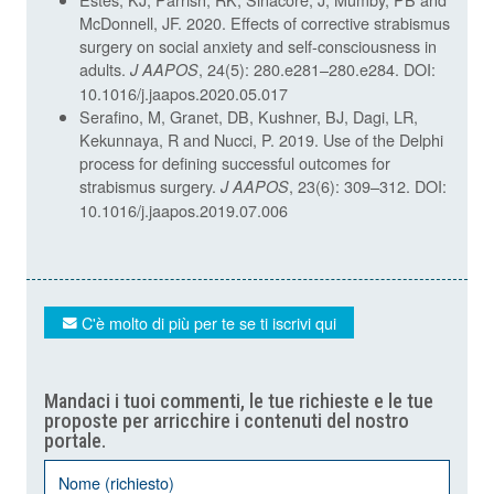
McDonnell, JF. 2020. Effects of corrective strabismus
surgery on social anxiety and self-consciousness in
adults.
, 24(5): 280.e281–280.e284. DOI:
J AAPOS
10.1016/j.jaapos.2020.05.017
Serafino, M, Granet, DB, Kushner, BJ, Dagi, LR,
Kekunnaya, R and Nucci, P. 2019. Use of the Delphi
process for defining successful outcomes for
strabismus surgery.
, 23(6): 309–312. DOI:
J AAPOS
10.1016/j.jaapos.2019.07.006
C'è molto di più per te se ti iscrivi qui
Mandaci i tuoi commenti, le tue richieste e le tue
proposte per arricchire i contenuti del nostro
portale.