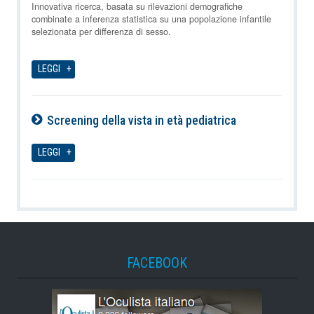
07-08-2026
Innovativa ricerca, basata su rilevazioni demografiche
combinate a inferenza statistica su una popolazione infantile
selezionata per differenza di sesso.
LEGGI
Screening della vista in età pediatrica
07-08-2026
LEGGI
FACEBOOK