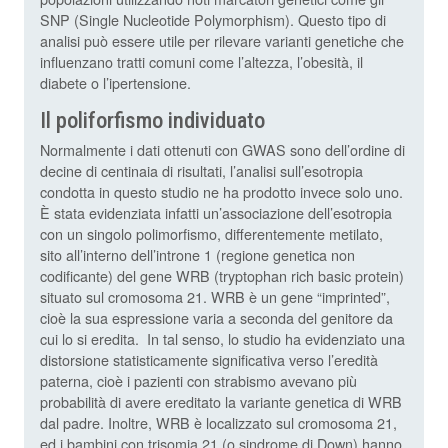
SNP (Single Nucleotide Polymorphism). Questo tipo di
analisi può essere utile per rilevare varianti genetiche che
influenzano tratti comuni come l’altezza, l’obesità, il
diabete o l’ipertensione.
Il poliforfismo individuato
Normalmente i dati ottenuti con GWAS sono dell’ordine di
decine di centinaia di risultati, l’analisi sull’esotropia
condotta in questo studio ne ha prodotto invece solo uno.
È stata evidenziata infatti un’associazione dell’esotropia
con un singolo polimorfismo, differentemente metilato,
sito all’interno dell’introne 1 (regione genetica non
codificante) del gene WRB (tryptophan rich basic protein)
situato sul cromosoma 21. WRB è un gene “imprinted”,
cioè la sua espressione varia a seconda del genitore da
cui lo si eredita. In tal senso, lo studio ha evidenziato una
distorsione statisticamente significativa verso l’eredità
paterna, cioè i pazienti con strabismo avevano più
probabilità di avere ereditato la variante genetica di WRB
dal padre. Inoltre, WRB è localizzato sul cromosoma 21,
ed i bambini con trisomia 21 (o sindrome di Down) hanno