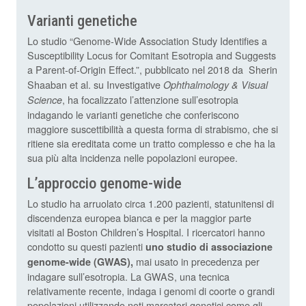
Varianti genetiche
Lo studio “Genome-Wide Association Study Identifies a
Susceptibility Locus for Comitant Esotropia and Suggests
a Parent-of-Origin Effect.”, pubblicato nel 2018 da
Sherin
Shaaban
et al.
s
u Investigative
Ophthalmology & Visual
, ha focalizzato l’attenzione sull’esotropia
Science
indagando le varianti genetiche che conferiscono
maggiore suscettibilità a questa forma di strabismo, che si
ritiene sia ereditata come un tratto complesso e che ha la
sua più alta incidenza nelle popolazioni europee.
L’approccio genome-wide
Lo studio ha arruolato circa 1.200 pazienti, statunitensi di
discendenza europea bianca e per la maggior parte
visitati al Boston Children’s Hospital. I ricercatori hanno
condotto su questi pazienti
uno studio di associazione
mai usato in precedenza per
genome-wide (GWAS),
indagare sull’esotropia. La GWAS, una tecnica
relativamente recente, indaga i genomi di coorte o grandi
popolazioni utilizzando noti marcatori genetici come gli