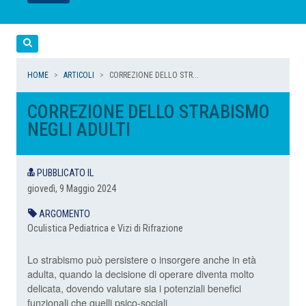
LEGGI
LEGGI
LEGGI
LEGGI
Cerca
HOME
ARTICOLI
CORREZIONE DELLO STR...
CORREZIONE DELLO STRABISMO
NEGLI ADULTI
PUBBLICATO IL
giovedì, 9 Maggio 2024
ARGOMENTO
Oculistica Pediatrica e Vizi di Rifrazione
Lo strabismo può persistere o insorgere anche in età
adulta, quando la decisione di operare diventa molto
delicata, dovendo valutare sia i potenziali benefici
funzionali che quelli psico-sociali