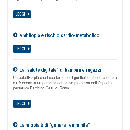
LEGGI
Ambliopia e rischio cardio-metabolico
07-08-2026
LEGGI
La “salute digitale” di bambini e ragazzi
07-08-2026
Un obiettivo più che importante per i genitori e gli educatori e a
cui è dedicato un percorso educativo promosso dall’Ospedale
pediatrico Bambino Gesù di Roma.
LEGGI
La miopia è di “genere femminile”