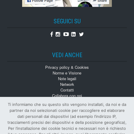
SEGUICI SU
Facebook
Instagram
Youtube
Linkedin
Twitter
VEDI ANCHE
Privacy policy & Cookies
Norme e Visione
Note legali
Network
Contatti
Collabora con noi
Monografie
Ti informiamo che su questo sito vengono installati, da noi e da
Numeri Arretrati
partner da noi selezionati cookie per raccogliere ed elaborare
dati personali dai dispositivi (ad esempio l’indirizzo IP,
tracciamenti precisi dei dispositivi e della posizione geografica),
Per l’installazione dei cookie tecnici e necessari non è richiesto