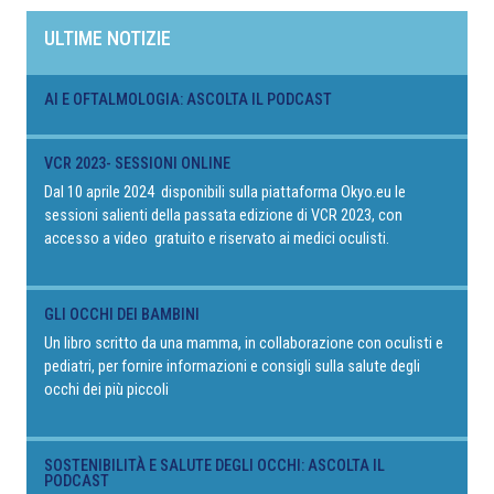
ULTIME NOTIZIE
AI E OFTALMOLOGIA: ASCOLTA IL PODCAST
VCR 2023- SESSIONI ONLINE
Dal 10 aprile 2024 disponibili sulla piattaforma Okyo.eu le
sessioni salienti della passata edizione di VCR 2023, con
accesso a video gratuito e riservato ai medici oculisti.
GLI OCCHI DEI BAMBINI
Un libro scritto da una mamma, in collaborazione con oculisti e
pediatri, per fornire informazioni e consigli sulla salute degli
occhi dei più piccoli
SOSTENIBILITÀ E SALUTE DEGLI OCCHI: ASCOLTA IL
PODCAST