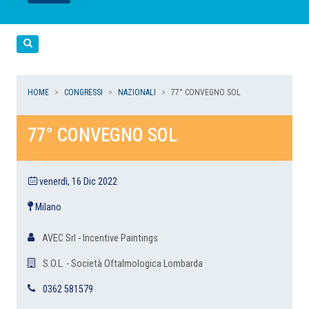
LEGGI
LEGGI
LEGGI
LEGGI
Cerca
HOME
CONGRESSI
NAZIONALI
77° CONVEGNO SOL
77° CONVEGNO SOL
venerdì, 16 Dic 2022
Milano
AVEC Srl - Incentive Paintings
S.O.L. - Società Oftalmologica Lombarda
0362 581579