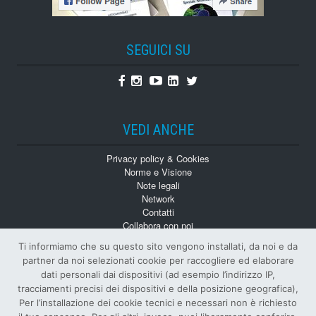
SEGUICI SU
Facebook
Instagram
Youtube
Linkedin
Twitter
VEDI ANCHE
Privacy policy & Cookies
Norme e Visione
Note legali
Network
Contatti
Collabora con noi
Monografie
Ti informiamo che su questo sito vengono installati, da noi e da
Numeri Arretrati
partner da noi selezionati cookie per raccogliere ed elaborare
dati personali dai dispositivi (ad esempio l’indirizzo IP,
tracciamenti precisi dei dispositivi e della posizione geografica),
Per l’installazione dei cookie tecnici e necessari non è richiesto