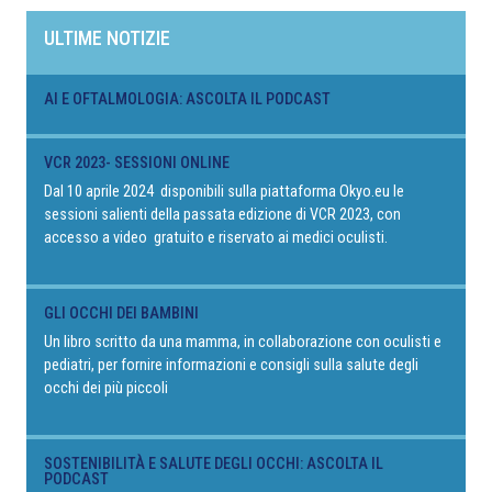
ULTIME NOTIZIE
AI E OFTALMOLOGIA: ASCOLTA IL PODCAST
VCR 2023- SESSIONI ONLINE
Dal 10 aprile 2024 disponibili sulla piattaforma Okyo.eu le
sessioni salienti della passata edizione di VCR 2023, con
accesso a video gratuito e riservato ai medici oculisti.
GLI OCCHI DEI BAMBINI
Un libro scritto da una mamma, in collaborazione con oculisti e
pediatri, per fornire informazioni e consigli sulla salute degli
occhi dei più piccoli
SOSTENIBILITÀ E SALUTE DEGLI OCCHI: ASCOLTA IL
PODCAST