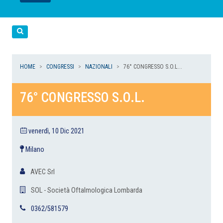
LEGGI
LEGGI
LEGGI
LEGGI
Cerca
HOME
CONGRESSI
NAZIONALI
76° CONGRESSO S.O.L...
76° CONGRESSO S.O.L.
venerdì, 10 Dic 2021
Milano
AVEC Srl
SOL - Società Oftalmologica Lombarda
0362/581579