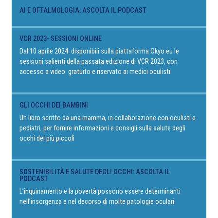
AI E OFTALMOLOGIA: ASCOLTA IL PODCAST
VCR 2023- SESSIONI ONLINE
Dal 10 aprile 2024 disponibili sulla piattaforma Okyo.eu le
sessioni salienti della passata edizione di VCR 2023, con
accesso a video gratuito e riservato ai medici oculisti.
GLI OCCHI DEI BAMBINI
Un libro scritto da una mamma, in collaborazione con oculisti e
pediatri, per fornire informazioni e consigli sulla salute degli
occhi dei più piccoli
SOSTENIBILITÀ E SALUTE DEGLI OCCHI: ASCOLTA IL
PODCAST
L’inquinamento e la povertà possono essere determinanti
nell’insorgenza e nel decorso di molte patologie oculari