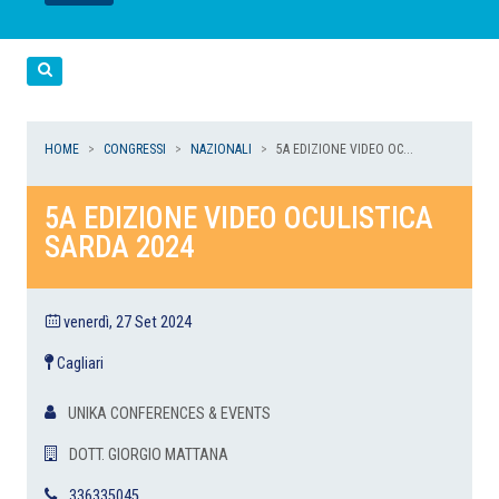
LEGGI
LEGGI
LEGGI
LEGGI
Cerca
HOME
CONGRESSI
NAZIONALI
5A EDIZIONE VIDEO OC...
5A EDIZIONE VIDEO OCULISTICA
SARDA 2024
venerdì, 27 Set 2024
Cagliari
UNIKA CONFERENCES & EVENTS
DOTT. GIORGIO MATTANA
336335045