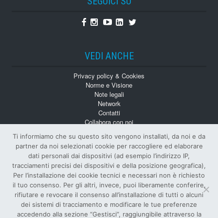
SEGUICI SU
Facebook
Instagram
Youtube
Linkedin
Twitter
VEDI ANCHE
Privacy policy & Cookies
Norme e Visione
Note legali
Network
Contatti
Collabora con noi
Monografie
Ti informiamo che su questo sito vengono installati, da noi e da
Numeri Arretrati
partner da noi selezionati cookie per raccogliere ed elaborare
dati personali dai dispositivi (ad esempio l’indirizzo IP,
tracciamenti precisi dei dispositivi e della posizione geografica),
Per l’installazione dei cookie tecnici e necessari non è richiesto
il tuo consenso. Per gli altri, invece, puoi liberamente conferire,
rifiutare e revocare il consenso all’installazione di tutti o alcuni
dei sistemi di tracciamento e modificare le tue preferenze
© Tutti i diritti riservati
accedendo alla sezione “Gestisci”, raggiungibile attraverso la