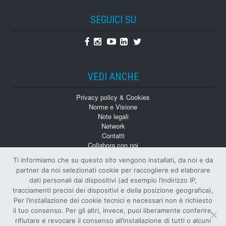
SEGUICI SU
Facebook
Instagram
Youtube
Linkedin
Twitter
VEDI ANCHE
Privacy policy & Cookies
Norme e Visione
Note legali
Network
Contatti
Collabora con noi
Monografie
Ti informiamo che su questo sito vengono installati, da noi e da
Numeri Arretrati
partner da noi selezionati cookie per raccogliere ed elaborare
dati personali dai dispositivi (ad esempio l’indirizzo IP,
tracciamenti precisi dei dispositivi e della posizione geografica),
Per l’installazione dei cookie tecnici e necessari non è richiesto
il tuo consenso. Per gli altri, invece, puoi liberamente conferire,
rifiutare e revocare il consenso all’installazione di tutti o alcuni