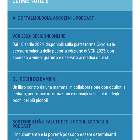
ULTIME NOTIZIE
AI E OFTALMOLOGIA: ASCOLTA IL PODCAST
VCR 2023- SESSIONI ONLINE
Dal 10 aprile 2024 disponibili sulla piattaforma Okyo.eu le
sessioni salienti della passata edizione di VCR 2023, con
accesso a video gratuito e riservato ai medici oculisti.
GLI OCCHI DEI BAMBINI
Un libro scritto da una mamma, in collaborazione con oculisti e
pediatri, per fornire informazioni e consigli sulla salute degli
occhi dei più piccoli
SOSTENIBILITÀ E SALUTE DEGLI OCCHI: ASCOLTA IL
PODCAST
L’inquinamento e la povertà possono essere determinanti