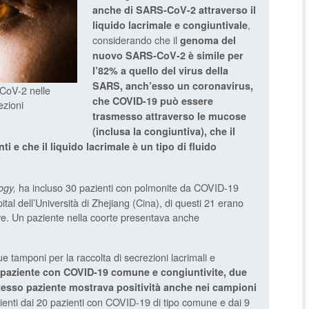
anche di SARS-CoV-2 attraverso il
,
liquido lacrimale e congiuntivale
considerando che il
genoma del
nuovo SARS-CoV-2 è simile per
l’82% a quello del virus della
SARS, anch’esso un coronavirus,
CoV-2 nelle
che COVID-19 può essere
ezioni
trasmesso attraverso le mucose
(inclusa la congiuntiva), che il
ti e che il liquido lacrimale è un tipo di fluido
ha incluso 30 pazienti con polmonite da COVID-19
ogy,
pital dell’Università di Zhejiang (Cina), di questi 21 erano
ve. Un paziente nella coorte presentava anche
ue tamponi per la raccolta di secrezioni lacrimali e
 paziente con COVID-19 comune e congiuntivite, due
 stesso paziente mostrava positività anche nei campioni
ienti dai 20 pazienti con COVID-19 di tipo comune e dai 9