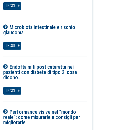
LEGGI
Microbiota intestinale e rischio
glaucoma
07-08-2026
LEGGI
Endoftalmiti post cataratta nei
pazienti con diabete di tipo 2: cosa
dicono...
07-08-2026
LEGGI
Performance visive nel “mondo
reale”: come misurarle e consigli per
migliorarle