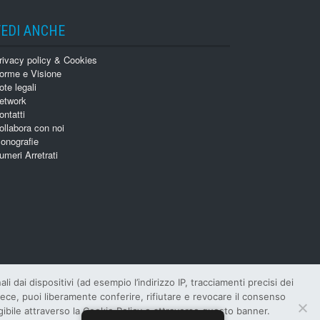
VEDI ANCHE
rivacy policy & Cookies
orme e Visione
ote legali
etwork
ontatti
ollabora con noi
onografie
umeri Arretrati
 dai dispositivi (ad esempio l’indirizzo IP, tracciamenti precisi dei
invece, puoi liberamente conferire, rifiutare e revocare il consenso
ngibile attraverso la Cookie Policy o attraverso questo banner.
SN
: 1124-4402 –
R.O.C.
: 6886