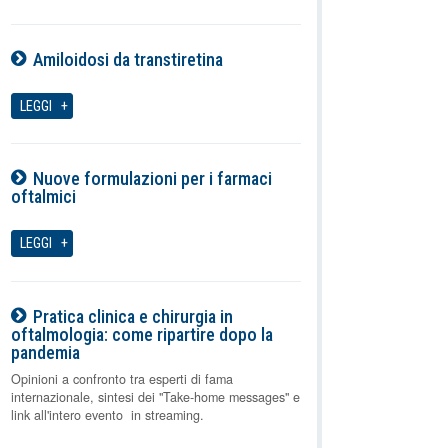
Amiloidosi da transtiretina
07-08-2026
LEGGI
Nuove formulazioni per i farmaci
oftalmici
07-08-2026
LEGGI
Pratica clinica e chirurgia in
oftalmologia: come ripartire dopo la
pandemia
07-08-2026
Opinioni a confronto tra esperti di fama
internazionale, sintesi dei "Take-home messages" e
link all'intero evento in streaming.