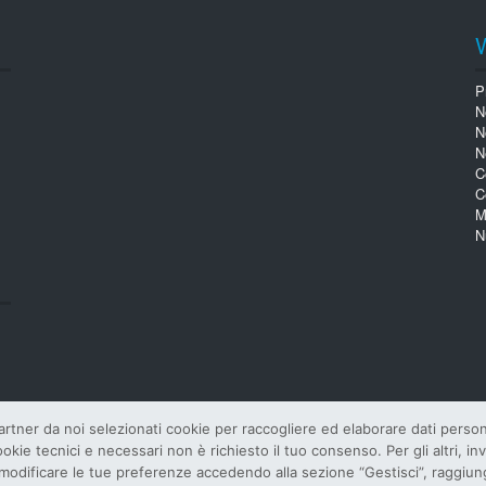
P
N
N
N
C
C
M
N
tner da noi selezionati cookie per raccogliere ed elaborare dati personali
cookie tecnici e necessari non è richiesto il tuo consenso. Per gli altri, 
o e modificare le tue preferenze accedendo alla sezione “Gestisci”, raggiu
i
EDITORE E PROPRIETARIO SIFI S.p.A.
–
P.IVA
: 00122890874 –
IS