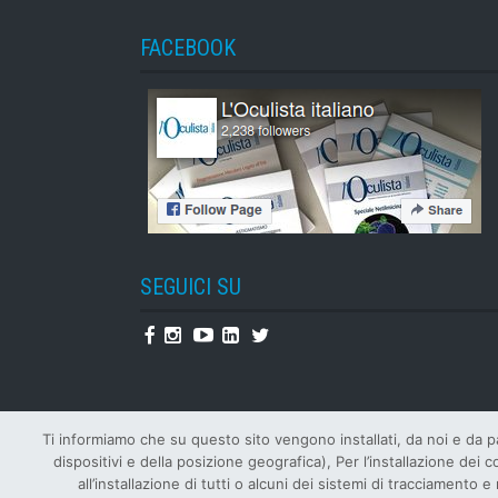
FACEBOOK
SEGUICI SU
Facebook
Instagram
Youtube
Linkedin
Twitter
Ti informiamo che su questo sito vengono installati, da noi e da par
dispositivi e della posizione geografica), Per l’installazione dei 
all’installazione di tutti o alcuni dei sistemi di tracciament
© Tutti i diritti riservat