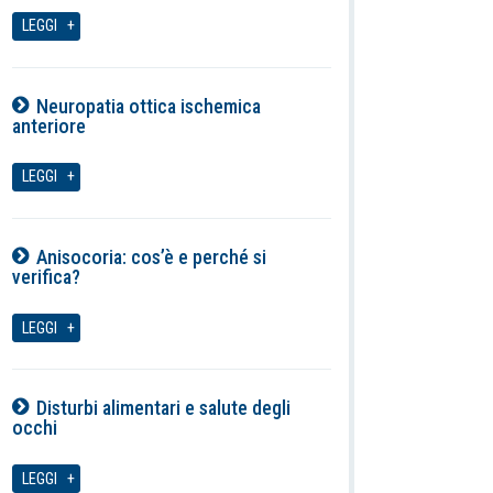
07-08-2026
LEGGI
Neuropatia ottica ischemica
anteriore
07-08-2026
LEGGI
Anisocoria: cos’è e perché si
verifica?
07-08-2026
LEGGI
Disturbi alimentari e salute degli
occhi
07-08-2026
LEGGI