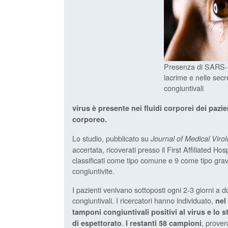
Presenza di SARS-
lacrime e nelle secr
congiuntivali
virus è presente nei fluidi corporei dei pazien
corporeo.
Lo studio, pubblicato su
Journal of Medical Virol
accertata, ricoverati presso il First Affiliated Hos
classificati come tipo comune e 9 come tipo gra
congiuntivite.
I pazienti venivano sottoposti ogni 2-3 giorni a d
congiuntivali. I ricercatori hanno individuato,
nel
tamponi congiuntivali positivi al virus e lo
.
, proven
di espettorato
I restanti 58 campioni