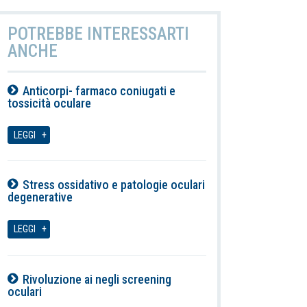
POTREBBE INTERESSARTI
ANCHE
Anticorpi- farmaco coniugati e
tossicità oculare
07-08-2026
LEGGI
Stress ossidativo e patologie oculari
degenerative
07-08-2026
LEGGI
Rivoluzione ai negli screening
oculari