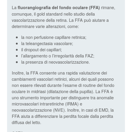
La
rimane,
fluorangiografia del fondo oculare (FFA)
comunque, il gold standard nello studio della
vascolarizzazione della retina. La FFA può aiutare a
determinare varie alterazioni, come:
la non perfusione capillare retinica;
la teleangectasia vascolare;
il dropout dei capillari;
l’allargamento o l’irregolarità della FAZ;
la presenza di neovascolarizzazione.
Inoltre, la FFA consente una rapida valutazione dei
cambiamenti vascolari retinici, alcuni dei quali possono
non essere rilevati durante l’esame di routine del fondo
oculare in midriasi (dilatazione della pupilla). La FFA è
uno strumento importante per distinguere tra anomalie
microvascolari intraretiniche (IRMA) e
neovascolarizzazione (NVE). Inoltre, in casi di EMD, la
FFA aiuta a differenziare la perdita focale dalla perdita
diffusa del letto.