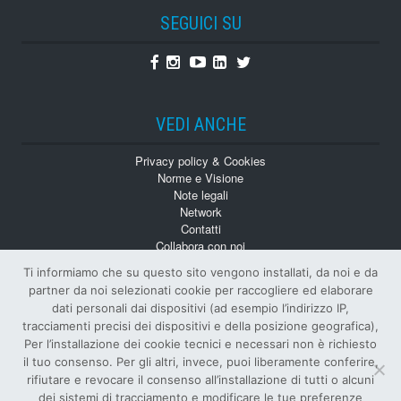
SEGUICI SU
Facebook
Instagram
Youtube
Linkedin
Twitter
VEDI ANCHE
Privacy policy & Cookies
Norme e Visione
Note legali
Network
Contatti
Collabora con noi
Monografie
Ti informiamo che su questo sito vengono installati, da noi e da
Numeri Arretrati
partner da noi selezionati cookie per raccogliere ed elaborare
dati personali dai dispositivi (ad esempio l’indirizzo IP,
tracciamenti precisi dei dispositivi e della posizione geografica),
Per l’installazione dei cookie tecnici e necessari non è richiesto
il tuo consenso. Per gli altri, invece, puoi liberamente conferire,
rifiutare e revocare il consenso all’installazione di tutti o alcuni
dei sistemi di tracciamento e modificare le tue preferenze