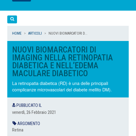
LEGGI
LEGGI
LEGGI
LEGGI
Cerca
HOME
ARTICOLI
NUOVI BIOMARCATORI D...
NUOVI BIOMARCATORI DI
IMAGING NELLA RETINOPATIA
DIABETICA E NELL’EDEMA
MACULARE DIABETICO
La retinopatia diabetica (RD) è una delle principali
complicanze microvascolari del diabete mellito DM).
PUBBLICATO IL
venerdì, 26 Febbraio 2021
ARGOMENTO
Retina