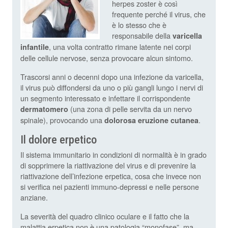
herpes zoster è così
frequente perché il virus, che
è lo stesso che è
responsabile della
varicella
, una volta contratto rimane latente nei corpi
infantile
delle cellule nervose, senza provocare alcun sintomo.
Trascorsi anni o decenni dopo una infezione da varicella,
il virus può diffondersi da uno o più gangli lungo i nervi di
un segmento interessato e infettare il corrispondente
(una zona di pelle servita da un nervo
dermatomero
spinale), provocando una
.
dolorosa eruzione cutanea
Il dolore erpetico
Il sistema immunitario in condizioni di normalità è in grado
di sopprimere la riattivazione del virus e di prevenire la
riattivazione dell’infezione erpetica, cosa che invece non
si verifica nei pazienti immuno-depressi e nelle persone
anziane.
La severità del quadro clinico oculare e il fatto che la
malattia erpetica non è una patologia “monofase”, ma