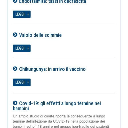
Endoftalmite: tassi in decrescita
08-08-2026
LEGGI
Vaiolo delle scimmie
08-08-2026
LEGGI
Chikungunya: in arrivo il vaccino
08-08-2026
LEGGI
Covid-19: gli effetti a lungo termine nei
bambini
08-08-2026
Un ampio studio di coorte riporta le conseguenze a lungo
termine dell'infezione da COVID-19 nella popolazione dei
bambini sotto i 18 anni e nel gruppo iper-fragile dei pazienti