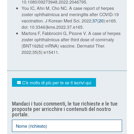
10.1080/09273948.2022.2046795.
You IC, Ahn M, Cho NC. A case report of herpes
zoster ophthalmicus and meningitis after COVID-19
vaccination. J Korean Med Sci. 2022;
37
(
20
):e165.
doi: 10.3346/jkms.2022.37.e165.
Martora F, Fabbrocini G, Picone V. A case of herpes
zoster ophthalmicus after third dose of comirnaty
(BNT162b2 mRNA) vaccine. Dermatol Ther.
2022;35(5):e15411.
C'è molto di più per te se ti iscrivi qui
Mandaci i tuoi commenti, le tue richieste e le tue
proposte per arricchire i contenuti del nostro
portale.