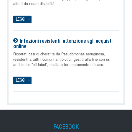
affetti da neuro-disabilità
LEGGI
Infezioni resistenti: attenzione agli acquisti
online
08-08-2026
Riportati casi di cheratite da Pseudomonas aeruginosa,
resistenti a tutti i comuni antibiotici, gestiti alla fine con un
antibiotico "off label", risultato fortunatamente efficace.
LEGGI
FACEBOOK