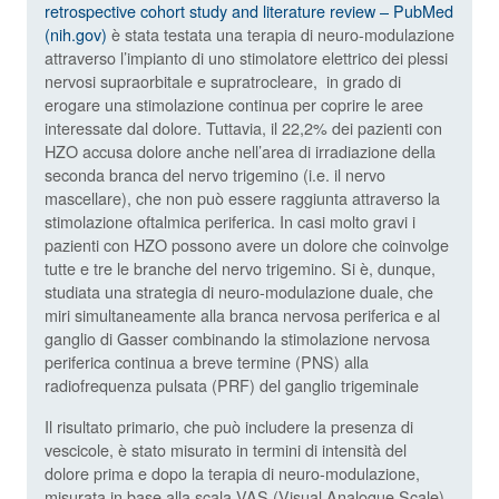
retrospective cohort study and literature review – PubMed
(nih.gov)
è stata testata una terapia di neuro-modulazione
attraverso l’impianto di uno stimolatore elettrico dei plessi
nervosi supraorbitale e supratrocleare, in grado di
erogare una stimolazione continua per coprire le aree
interessate dal dolore. Tuttavia, il 22,2% dei pazienti con
HZO accusa dolore anche nell’area di irradiazione della
seconda branca del nervo trigemino (i.e. il nervo
mascellare), che non può essere raggiunta attraverso la
stimolazione oftalmica periferica. In casi molto gravi i
pazienti con HZO possono avere un dolore che coinvolge
tutte e tre le branche del nervo trigemino. Si è, dunque,
studiata una strategia di neuro-modulazione duale, che
miri simultaneamente alla branca nervosa periferica e al
ganglio di Gasser combinando la stimolazione nervosa
periferica continua a breve termine (PNS) alla
radiofrequenza pulsata (PRF) del ganglio trigeminale
Il risultato primario, che può includere la presenza di
vescicole, è stato misurato in termini di intensità del
dolore prima e dopo la terapia di neuro-modulazione,
misurata in base alla scala VAS (Visual Analogue Scale)