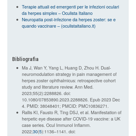
Terapie attuali ed emergenti per le infezioni oculari
da herpes simplex – Oculista Italiano
Neuropatia post-infezione da herpes zoster: se e
quando vaccinare – (oculistaitaliano.it)
Bibliografia
Ma J, Wan Y, Yang L, Huang D, Zhou H. Dual-
neuromodulation strategy in pain management of
herpes zoster ophthalmicus: retrospective cohort
study and literature review. Ann Med.
2023;55(2):2288826. doi:
10.1080/07853890.2023.2288826. Epub 2023 Dec
4. PMID: 38048401; PMCID: PMC10836271.
Rallis KI, Fausto R, Ting DSJ, et al. Manifestation of
herpetic eye disease after COVID-19 vaccine: a UK
case series. Ocul Immunol Inflamm.
2022;
30
(
5
):1136–1141. doi: