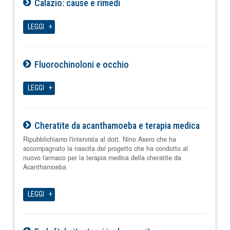
Calazio: cause e rimedi
08-08-2026
LEGGI
Fluorochinoloni e occhio
08-08-2026
LEGGI
Cheratite da acanthamoeba e terapia medica
08-08-2026
Ripubblichiamo l'intervista al dott. Nino Asero che ha
accompagnato la nascita del progetto che ha condotto al
nuovo farmaco per la terapia medica della cheratite da
Acanthamoeba
LEGGI