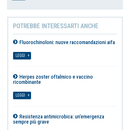
POTREBBE INTERESSARTI ANCHE
Fluorochinoloni: nuove raccomandazioni aifa
10-08-2026
LEGGI
Herpes zoster oftalmico e vaccino
ricombinante
10-08-2026
LEGGI
Resistenza antimicrobica: un’emergenza
sempre più grave
10-08-2026