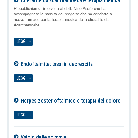
Cheratite da acanthamoeba e terapia medica
10-08-2026
Ripubblichiamo l'intervista al dott. Nino Asero che ha
accompagnato la nascita del progetto che ha condotto al
nuovo farmaco per la terapia medica della cheratite da
Acanthamoeba
LEGGI
Endoftalmite: tassi in decrescita
10-08-2026
LEGGI
Herpes zoster oftalmico e terapia del dolore
10-08-2026
LEGGI
Vaiolo delle scimmie