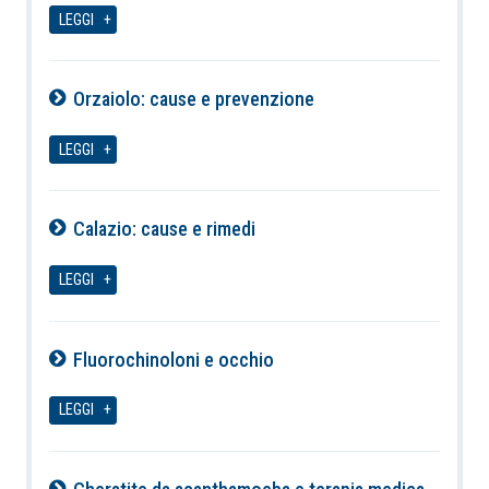
LEGGI
Orzaiolo: cause e prevenzione
10-08-2026
LEGGI
Calazio: cause e rimedi
10-08-2026
LEGGI
Fluorochinoloni e occhio
10-08-2026
LEGGI