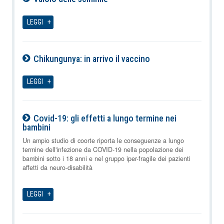
10-08-2026
LEGGI
Chikungunya: in arrivo il vaccino
10-08-2026
LEGGI
Covid-19: gli effetti a lungo termine nei
bambini
10-08-2026
Un ampio studio di coorte riporta le conseguenze a lungo
termine dell'infezione da COVID-19 nella popolazione dei
bambini sotto i 18 anni e nel gruppo iper-fragile dei pazienti
affetti da neuro-disabilità
LEGGI