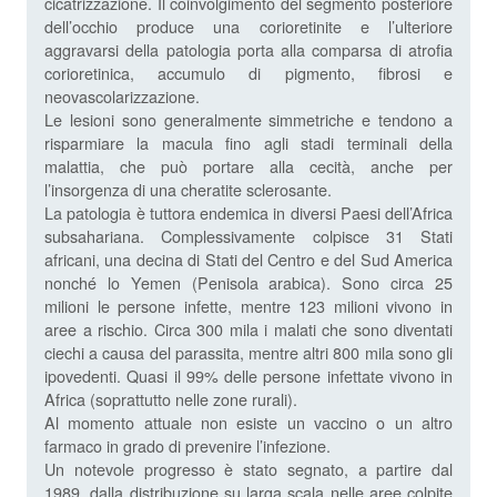
cicatrizzazione. Il coinvolgimento del segmento posteriore
dell’occhio produce una corioretinite e l’ulteriore
aggravarsi della patologia porta alla comparsa di atrofia
corioretinica, accumulo di pigmento, fibrosi e
neovascolarizzazione.
Le lesioni sono generalmente simmetriche e tendono a
risparmiare la macula fino agli stadi terminali della
malattia, che può portare alla cecità, anche per
l’insorgenza di una cheratite sclerosante.
La patologia è tuttora endemica in diversi Paesi dell’Africa
subsahariana. Complessivamente colpisce 31 Stati
africani, una decina di Stati del Centro e del Sud America
nonché lo Yemen (Penisola arabica). Sono circa 25
milioni le persone infette, mentre 123 milioni vivono in
aree a rischio. Circa 300 mila i malati che sono diventati
ciechi a causa del parassita, mentre altri 800 mila sono gli
ipovedenti. Quasi il 99% delle persone infettate vivono in
Africa (soprattutto nelle zone rurali).
Al momento attuale non esiste un vaccino o un altro
farmaco in grado di prevenire l’infezione.
Un notevole progresso è stato segnato, a partire dal
1989, dalla distribuzione su larga scala nelle aree colpite