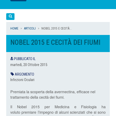
LEGGI
LEGGI
LEGGI
LEGGI
Cerca
HOME
ARTICOLI
NOBEL 2015 E CECITÀ...
NOBEL 2015 E CECITÀ DEI FIUMI
PUBBLICATO IL
martedì, 20 Ottobre 2015
ARGOMENTO
Infezioni Oculari
Premiata la scoperta della avermectina, efficace nel
trattamento della cecità dei fiumi.
Il Nobel 2015 per Medicina e Fisiologia ha
voluto premiare l’impegno di alcuni scienziati che si sono