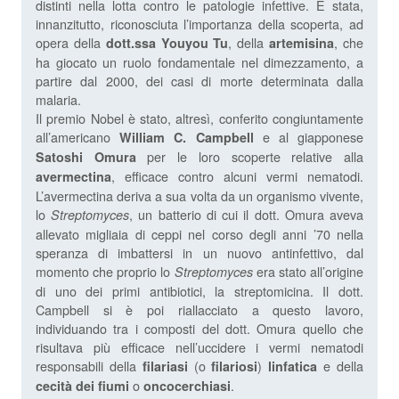
distinti nella lotta contro le patologie infettive. È stata,
innanzitutto, riconosciuta l’importanza della scoperta, ad
opera della
, della
, che
dott.ssa Youyou Tu
artemisina
ha giocato un ruolo fondamentale nel dimezzamento, a
partire dal 2000, dei casi di morte determinata dalla
malaria.
Il premio Nobel è stato, altresì, conferito congiuntamente
all’americano
e al giapponese
William C. Campbell
per le loro scoperte relative alla
Satoshi Omura
, efficace contro alcuni vermi nematodi.
avermectina
L’avermectina deriva a sua volta da un organismo vivente,
lo
, un batterio di cui il dott. Omura aveva
Streptomyces
allevato migliaia di ceppi nel corso degli anni ’70 nella
speranza di imbattersi in un nuovo antinfettivo, dal
momento che proprio lo
era stato all’origine
Streptomyces
di uno dei primi antibiotici, la streptomicina. Il dott.
Campbell si è poi riallacciato a questo lavoro,
individuando tra i composti del dott. Omura quello che
risultava più efficace nell’uccidere i vermi nematodi
responsabili della
(o
)
e della
filariasi
filariosi
linfatica
o
.
cecità dei fiumi
oncocerchiasi