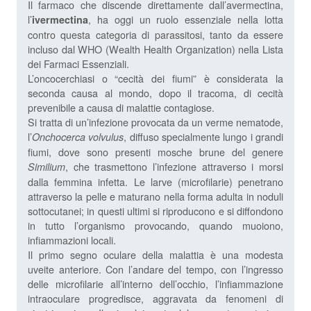
Il farmaco che discende direttamente dall’avermectina,
l’
, ha oggi un ruolo essenziale nella lotta
ivermectina
contro questa categoria di parassitosi, tanto da essere
incluso dal WHO (Wealth Health Organization) nella Lista
dei Farmaci Essenziali.
L’oncocerchiasi o “cecità dei fiumi” è considerata la
seconda causa al mondo, dopo il tracoma, di cecità
prevenibile a causa di malattie contagiose.
Si tratta di un’infezione provocata da un verme nematode,
l’
, diffuso specialmente lungo i grandi
Onchocerca volvulus
fiumi, dove sono presenti mosche brune del genere
, che trasmettono l’infezione attraverso i morsi
Similium
dalla femmina infetta. Le larve (microfilarie) penetrano
attraverso la pelle e maturano nella forma adulta in noduli
sottocutanei; in questi ultimi si riproducono e si diffondono
in tutto l’organismo provocando, quando muoiono,
infiammazioni locali.
Il primo segno oculare della malattia è una modesta
uveite anteriore. Con l’andare del tempo, con l’ingresso
delle microfilarie all’interno dell’occhio, l’infiammazione
intraoculare progredisce, aggravata da fenomeni di