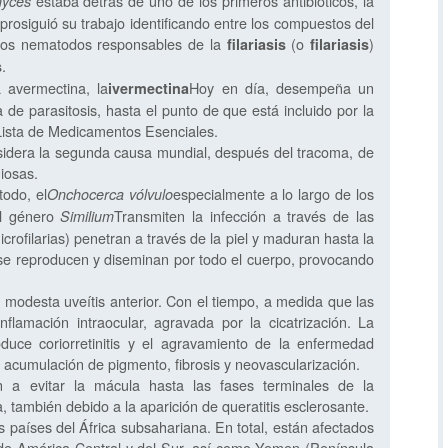
estaba detrás de uno de los primeros antibióticos, la
myces
prosiguió su trabajo identificando entre los compuestos del
nos nematodos responsables de la
(o
)
filariasis
filariasis
.
s
 avermectina, la
Hoy en día, desempeña un
ivermectina
 de parasitosis, hasta el punto de que está incluido por la
Lista de Medicamentos Esenciales.
nsidera la segunda causa mundial, después del tracoma, de
iosas.
odo, el
especialmente a lo largo de los
Onchocerca vólvulo
el género
Transmiten la infección a través de las
Similium
crofilarias) penetran a través de la piel y maduran hasta la
 se reproducen y diseminan por todo el cuerpo, provocando
 modesta uveítis anterior. Con el tiempo, a medida que las
inflamación intraocular, agravada por la cicatrización. La
duce coriorretinitis y el agravamiento de la enfermedad
a, acumulación de pigmento, fibrosis y neovascularización.
n a evitar la mácula hasta las fases terminales de la
 también debido a la aparición de queratitis esclerosante.
países del África subsahariana. En total, están afectados
de América Central y del Sur, así como Yemen (Península