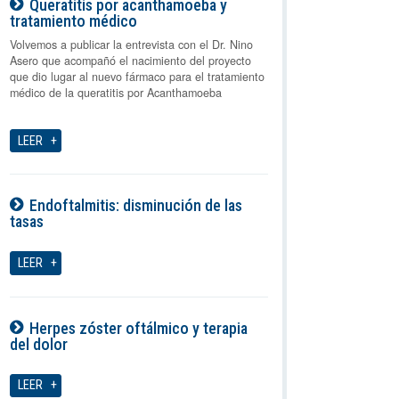
Queratitis por acanthamoeba y
tratamiento médico
06-08-2026
Volvemos a publicar la entrevista con el Dr. Nino
Asero que acompañó el nacimiento del proyecto
que dio lugar al nuevo fármaco para el tratamiento
médico de la queratitis por Acanthamoeba
LEER
Endoftalmitis: disminución de las
tasas
06-08-2026
LEER
Herpes zóster oftálmico y terapia
del dolor
06-08-2026
LEER