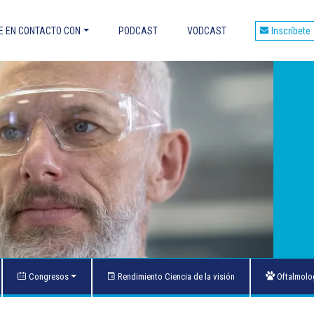
 EN CONTACTO CON
PODCAST
VODCAST
Inscríbete
et
áles son las ventajas?
ES OCULARES
E DMLE
OS CON FÁRMACOS Y TOXICIDAD
 OCULARES Y DOPPLER
to de las maculopatías
Congresos
Rendimiento Ciencia de la visión
Oftalmolog