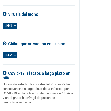
Viruela del mono
06-08-2026
LEER
Chikungunya: vacuna en camino
06-08-2026
LEER
Covid-19: efectos a largo plazo en
niños
06-08-2026
Un amplio estudio de cohortes informa sobre las
consecuencias a largo plazo de la infección por
COVID-19 en la población de menores de 18 años
y en el grupo hiperfrágil de pacientes
neurodiscapacitados