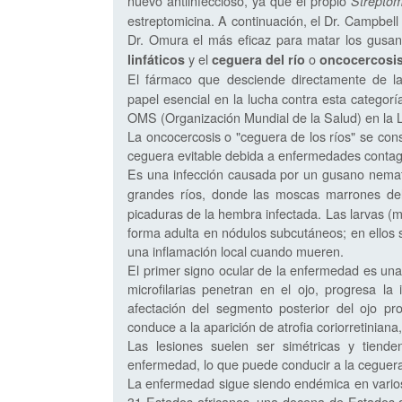
nuevo antiinfeccioso, ya que el propio
Strepto
estreptomicina. A continuación, el Dr. Campbell 
Dr. Omura el más eficaz para matar los gusa
y el
o
linfáticos
ceguera del río
oncocercosi
El fármaco que desciende directamente de la
papel esencial en la lucha contra esta categoría
OMS (Organización Mundial de la Salud) en la 
La oncocercosis o "ceguera de los ríos" se co
ceguera evitable debida a enfermedades contag
Es una infección causada por un gusano nemat
grandes ríos, donde las moscas marrones d
picaduras de la hembra infectada. Las larvas (mi
forma adulta en nódulos subcutáneos; en ellos
una inflamación local cuando mueren.
El primer signo ocular de la enfermedad es una
microfilarias penetran en el ojo, progresa la 
afectación del segmento posterior del ojo pro
conduce a la aparición de atrofia coriorretinian
Las lesiones suelen ser simétricas y tiende
enfermedad, lo que puede conducir a la ceguera,
La enfermedad sigue siendo endémica en varios 
31 Estados africanos, una docena de Estados 