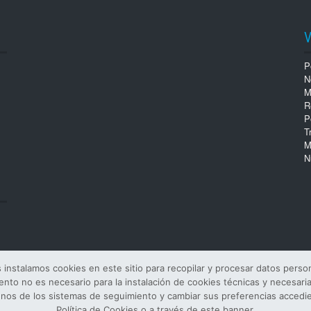
P
N
M
R
P
T
M
N
nstalamos cookies en este sitio para recopilar y procesar datos persona
iento no es necesario para la instalación de cookies técnicas y necesar
unos de los sistemas de seguimiento y cambiar sus preferencias accediend
Política de Cookies o a través de este banner.