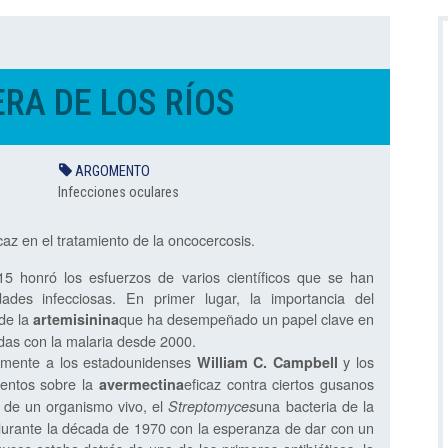
RA DE LOS RÍOS
ARGOMENTO
Infecciones oculares
az en el tratamiento de la oncocercosis.
5 honró los esfuerzos de varios científicos que se han
ades infecciosas. En primer lugar, la importancia del
de la
que ha desempeñado un papel clave en
artemisinina
adas con la malaria desde 2000.
amente a los estadounidenses
y los
William C. Campbell
entos sobre la
eficaz contra ciertos gusanos
avermectina
 de un organismo vivo, el
una bacteria de la
Streptomyces
durante la década de 1970 con la esperanza de dar con un