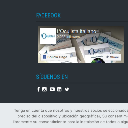
FACEBOOK
SÍGUENOS EN
Facebook
Instagram
Youtube
Linkedin
Twitter
Tenga en cuenta que nosotros y nuestros socios seleccionados i
preciso del dispositivo y ubicación geográfica), Su consentim
libremente su consentimiento para la instalación de todos o alg