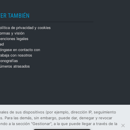
VER TAMBIÉN
olítica de privacidad y cookies
ormas y visión
enciones legales
ed
óngase en contacto con
rabaja con nosotros
onografías
úmeros atrasados
les de sus dispositivos (por ejemplo, dirección IP, seguimiento
ias. Para las demás, sin embargo, puede dar, denegar y revocar
o a la sección "Gestionar", a la que puede llegar a través de la