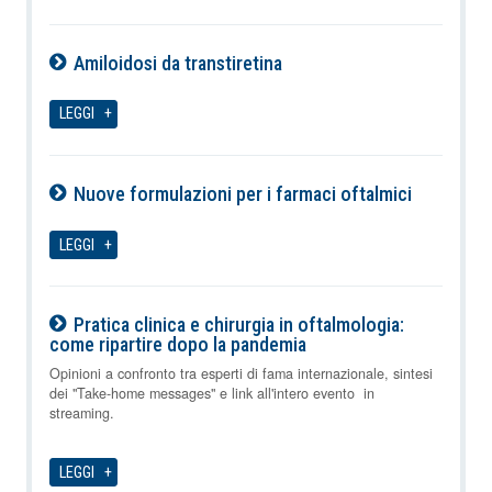
Amiloidosi da transtiretina
08-08-2026
LEGGI
Nuove formulazioni per i farmaci oftalmici
08-08-2026
LEGGI
Pratica clinica e chirurgia in oftalmologia:
come ripartire dopo la pandemia
08-08-2026
Opinioni a confronto tra esperti di fama internazionale, sintesi
dei "Take-home messages" e link all'intero evento in
streaming.
LEGGI