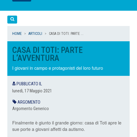
LEGGI
LEGGI
LEGGI
LEGGI
Cerca
HOME
ARTICOLI
CASA DI TOTI: PARTE ...
CASA DI TOTI: PARTE
L’AVVENTURA
I giovani in campo e protagonisti del loro futuro
PUBBLICATO IL
lunedì, 17 Maggio 2021
ARGOMENTO
Argomento Generico
Finalmente è giunto il grande giorno: casa di Toti apre le
sue porte a giovani affetti da autismo.