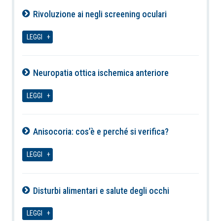
Rivoluzione ai negli screening oculari
08-08-2026
LEGGI
Neuropatia ottica ischemica anteriore
08-08-2026
LEGGI
Anisocoria: cos’è e perché si verifica?
08-08-2026
LEGGI
Disturbi alimentari e salute degli occhi
08-08-2026
LEGGI