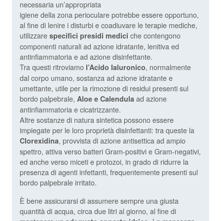
necessaria un’appropriata
igiene della zona perioculare potrebbe essere opportuno,
al fine di lenire i disturbi e coadiuvare le terapie mediche,
utilizzare
che contengono
specifici presidi medici
componenti naturali ad azione idratante, lenitiva ed
antinfiammatoria e ad azione disinfettante.
Tra questi ritroviamo
, normalmente
l’Acido Ialuronico
dal corpo umano, sostanza ad azione idratante e
umettante, utile per la rimozione di residui presenti sul
bordo palpebrale,
ad azione
Aloe e Calendula
antinfiammatoria e cicatrizzante.
Altre sostanze di natura sintetica possono essere
impiegate per le loro proprietà disinfettanti: tra queste la
, provvista di azione antisettica ad ampio
Clorexidina
spettro, attiva verso batteri Gram-positivi e Gram-negativi,
ed anche verso miceti e protozoi, in grado di ridurre la
presenza di agenti infettanti, frequentemente presenti sul
bordo palpebrale irritato.
È bene assicurarsi di assumere sempre una giusta
quantità di acqua, circa due litri al giorno, al fine di