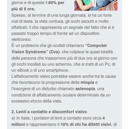
giorno e di queste il
60% per
più di 5 ore.
Spesso, al termine di una lunga giornata, si ha un forte
mal di testa, la vista confusa, gli occhi asciutti e molto
affaticati, il che rappresenta un segnale del fatto che si è
passato troppo tempo di fronte ad un dispositivo
elettronico.
È un problema che gli oculisti chiamano
“Computer
, che colpisce la quasi totalità
Vision Syndrome” (Cvs)
delle persone che trascorrono più di due ore al giorno con
gli occhi incollati su uno schermo, che si tratti di un Pc, di
un eBook o di uno smartphone.
L’affaticamento visivo potrebbe essere anche tra le cause
che favoriscono la progressione della
e
miopia
l’insorgere di un disturbo chiamato
, una
astenopia
condizione di affaticamento oculare determinato da un
eccessivo sforzo della vista.
2. Lenti a contatto e discomfort visivo
a) In Italia, i portatori di lenti a contatto sono circa
4
e rappresentano il
, di
milioni
10% di chi ha difetti visivi