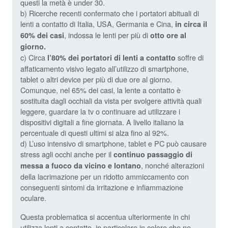
questi la metà è under 30.
b) Ricerche recenti confermato che i portatori abituali di
lenti a contatto di Italia, USA, Germania e Cina,
in circa il
, indossa le lenti per più di
60% dei casi
otto ore al
giorno.
c) Circa
soffre di
l’80% dei portatori di lenti a contatto
affaticamento visivo legato all’utilizzo di smartphone,
tablet o altri device per più di due ore al giorno.
Comunque, nel 65% dei casi, la lente a contatto è
sostituita dagli occhiali da vista per svolgere attività quali
leggere, guardare la tv o continuare ad utilizzare i
dispositivi digitali a fine giornata. A livello italiano la
percentuale di questi ultimi si alza fino al 92%.
d) L’uso intensivo di smartphone, tablet e PC può causare
stress agli occhi anche per il
continuo passaggio di
, nonché alterazioni
messa a fuoco da vicino e lontano
della lacrimazione per un ridotto ammiccamento con
conseguenti sintomi da irritazione e infiammazione
oculare.
Questa problematica si accentua ulteriormente in chi
utilizza lenti a contatto, in particolare in coloro che ne