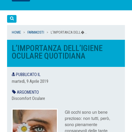
LEGGI
LEGGI
LEGGI
LEGGI
Cerca
HOME
FARMACISTI
L’IMPORTANZA DELL�...
L’IMPORTANZA DELL’IGIENE
OCULARE QUOTIDIANA
PUBBLICATO IL
martedì, 9 Aprile 2019
ARGOMENTO
Discomfort Oculare
Gli occhi sono un bene
prezioso: non tutti, però,
sono pienamente
consapevoli delle tante