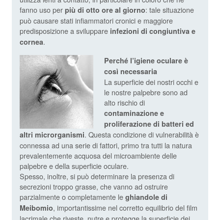
fanno uso per
: tale situazione
più di otto ore al giorno
può causare stati infiammatori cronici e maggiore
predisposizione a sviluppare
infezioni di congiuntiva e
.
cornea
Perché l’igiene oculare è
così necessaria
La superficie dei nostri occhi e
le nostre palpebre sono ad
alto rischio di
contaminazione e
proliferazione di batteri ed
. Questa condizione di vulnerabilità è
altri microrganismi
connessa ad una serie di fattori, primo tra tutti la natura
prevalentemente acquosa del microambiente delle
palpebre e della superficie oculare.
Spesso, inoltre, si può determinare la presenza di
secrezioni troppo grasse, che vanno ad ostruire
parzialmente o completamente le
ghiandole di
, importantissime nel corretto equilibrio del film
Meibomio
lacrimale che riveste, nutre e protegge la superficie dei