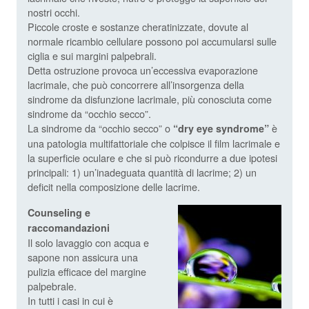
nostri occhi.
Piccole croste e sostanze cheratinizzate, dovute al
normale ricambio cellulare possono poi accumularsi sulle
ciglia e sui margini palpebrali.
Detta ostruzione provoca un’eccessiva evaporazione
lacrimale, che può concorrere all’insorgenza della
sindrome da disfunzione lacrimale, più conosciuta come
sindrome da “occhio secco”.
La sindrome da “occhio secco” o
è
“dry eye syndrome”
una patologia multifattoriale che colpisce il film lacrimale e
la superficie oculare e che si può ricondurre a due ipotesi
principali: 1) un’inadeguata quantità di lacrime; 2) un
deficit nella composizione delle lacrime.
Counseling e
raccomandazioni
Il solo lavaggio con acqua e
sapone non assicura una
pulizia efficace del margine
palpebrale.
In tutti i casi in cui è