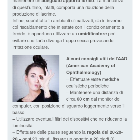
mantenere un
. La mancanza
adeguato apporto idrico
di quest’ultimo, infatti, comporta una riduzione della
produzione di lacrime.
Infine, soprattutto in ambienti climatizzati, sia in inverno
col riscaldamento che in estate con il condizionamento a
freddo, è opportuno utilizzare un
per
umidificatore
evitare che l’aria divenga troppo secca provocando
irritazione oculare.
Alcuni consigli utili dell’AAO
(American Academy of
Ophthalmology)
– Effettuare visite mediche
oculistiche periodiche
– Mantenere una distanza di
circa
dal monitor del
60 cm
computer, con posizione di sguardo leggermente verso il
basso
– Utilizzare eventuali filtri dei dispositivi che ne riducano la
luminosità
– Effettuare delle pause seguendo la
regola del 20-20-
– ogni 20 minuti, fissare un oggetto a 20 piedi (6
20