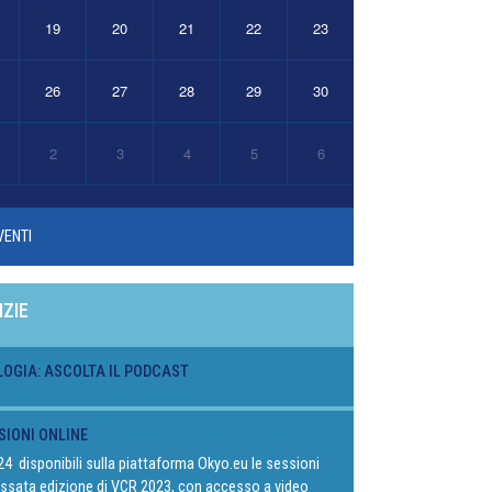
19
20
21
22
23
26
27
28
29
30
2
3
4
5
6
VENTI
IZIE
LOGIA: ASCOLTA IL PODCAST
SIONI ONLINE
024 disponibili sulla piattaforma Okyo.eu le sessioni
passata edizione di VCR 2023, con accesso a video