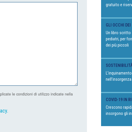
gratuito e riser
GLI OCCHI DEI
Un libro scritt
pediatri, per fo
dei più piccoli
SOSTENIBILIT
L’inquinamento
nell’insorgenza
ate le condizioni di utilizzo indicate nella
COVID-19 IN 
Crescono rapida
vacy
.
insorgono gli in