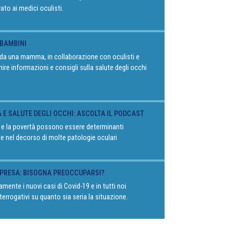
vato ai medici oculisti.
 BAMBINI
o da una mamma, in collaborazione con oculisti e
rnire informazioni e consigli sulla salute degli occhi
À E SALUTE DEGLI OCCHI: ASCOLTA IL PODCAST
 e la povertà possono essere determinanti
 e nel decorso di molte patologie oculari
RIPRESA: BISOGNA PREOCCUPARSI?
mente i nuovi casi di Covid-19 e in tutti noi
terrogativi su quanto sia seria la situazione.