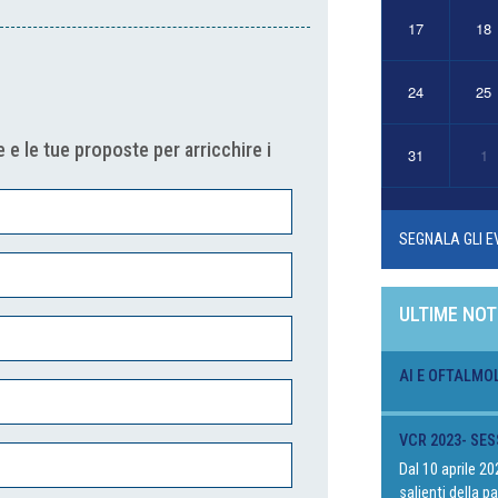
17
18
24
25
 e le tue proposte per arricchire i
31
1
SEGNALA GLI E
ULTIME NOT
AI E OFTALMO
VCR 2023- SES
Dal 10 aprile 2
salienti della 