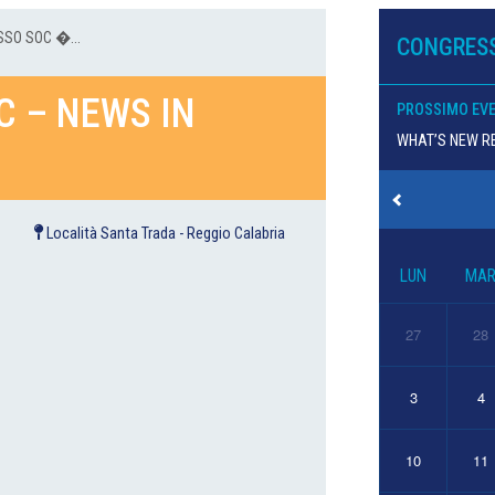
SSO SOC �...
CONGRESS
C – NEWS IN
PROSSIMO EV
WHAT’S NEW RE
Località Santa Trada - Reggio Calabria
LUN
MA
27
28
3
4
10
11