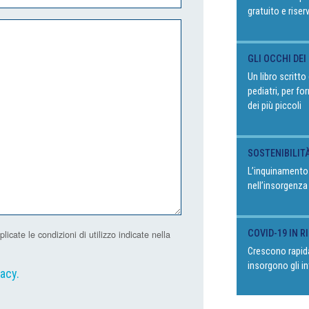
gratuito e riser
GLI OCCHI DEI
Un libro scritt
pediatri, per fo
dei più piccoli
SOSTENIBILIT
L’inquinamento
nell’insorgenza
COVID-19 IN 
ate le condizioni di utilizzo indicate nella
Crescono rapida
insorgono gli in
vacy
.