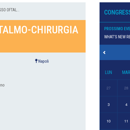
SO OFTAL...
CONGRESS
TALMO-CHIRURGIA
PROSSIMO EV
WHAT’S NEW RE
Napoli
LUN
MA
ino
27
28
3
4
10
11