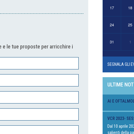
17
18
24
25
31
1
 e le tue proposte per arricchire i
SEGNALA GLI E
ULTIME NOT
AI E OFTALMO
VCR 2023- SES
Dal 10 aprile 2
salienti della 