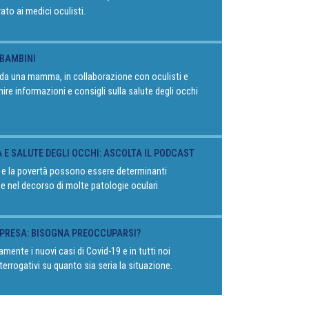
vato ai medici oculisti.
 BAMBINI
o da una mamma, in collaborazione con oculisti e
rnire informazioni e consigli sulla salute degli occhi
À E SALUTE DEGLI OCCHI: ASCOLTA IL PODCAST
 e la povertà possono essere determinanti
 e nel decorso di molte patologie oculari
RIPRESA: BISOGNA PREOCCUPARSI?
mente i nuovi casi di Covid-19 e in tutti noi
terrogativi su quanto sia seria la situazione.