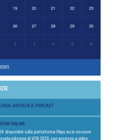
19
20
21
22
23
26
27
28
29
30
2
3
4
5
6
VENTI
IZIE
LOGIA: ASCOLTA IL PODCAST
SIONI ONLINE
024 disponibili sulla piattaforma Okyo.eu le sessioni
passata edizione di VCR 2023, con accesso a video