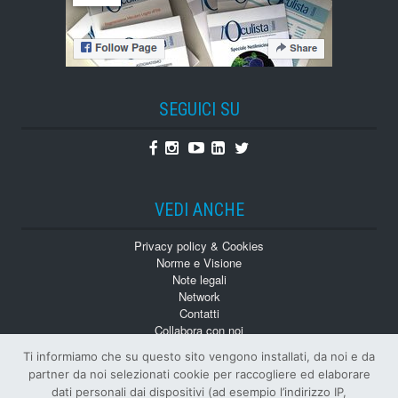
SEGUICI SU
Facebook
Instagram
Youtube
Linkedin
Twitter
VEDI ANCHE
Privacy policy & Cookies
Norme e Visione
Note legali
Network
Contatti
Collabora con noi
Monografie
Ti informiamo che su questo sito vengono installati, da noi e da
Numeri Arretrati
partner da noi selezionati cookie per raccogliere ed elaborare
dati personali dai dispositivi (ad esempio l’indirizzo IP,