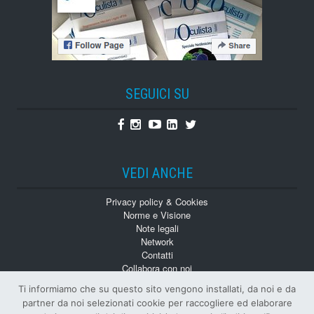
SEGUICI SU
Facebook
Instagram
Youtube
Linkedin
Twitter
VEDI ANCHE
Privacy policy & Cookies
Norme e Visione
Note legali
Network
Contatti
Collabora con noi
Monografie
Ti informiamo che su questo sito vengono installati, da noi e da
Numeri Arretrati
partner da noi selezionati cookie per raccogliere ed elaborare