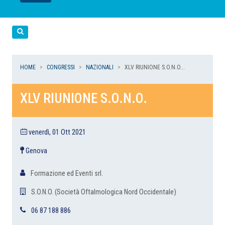
LEGGI
LEGGI
LEGGI
LEGGI
Cerca
HOME
CONGRESSI
NAZIONALI
XLV RIUNIONE S.O.N.O...
XLV RIUNIONE S.O.N.O.
venerdì, 01 Ott 2021
Genova
Formazione ed Eventi srl.
S.O.N.O. (Società Oftalmologica Nord Occidentale)
06 87 188 886