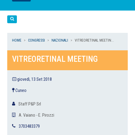
LEGGI
LEGGI
LEGGI
LEGGI
Cerca
HOME
CONGRESSI
NAZIONALI
VITREORETINAL MEETIN...
VITREORETINAL MEETING
giovedì, 13 Set 2018
Cuneo
Staff P&P Srl
A. Vaiano - E. Pirozzi
3703483379