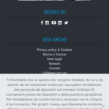
SEGUICI SU
Facebook
Instagram
Youtube
Linkedin
Twitter
VEDI ANCHE
Privacy policy & Cookies
Norme e Visione
Note legali
Network
Contatti
Collabora con noi
Monografie
Ti informiamo che su questo sito vengono installati, da noi e da
Numeri Arretrati
partner da noi selezionati cookie per raccogliere ed elaborare
dati personali dai dispositivi (ad esempio l’indirizzo IP,
tracciamenti precisi dei dispositivi e della posizione geografica),
Per l’installazione dei cookie tecnici e necessari non è richiesto
il tuo consenso. Per gli altri, invece, puoi liberamente conferire,