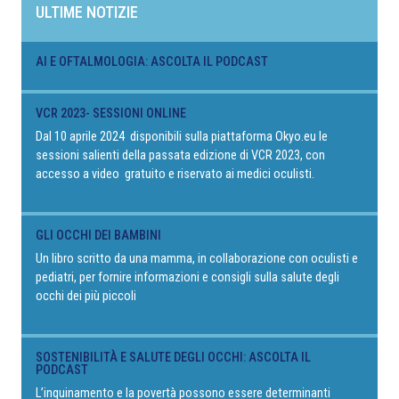
ULTIME NOTIZIE
AI E OFTALMOLOGIA: ASCOLTA IL PODCAST
VCR 2023- SESSIONI ONLINE
Dal 10 aprile 2024 disponibili sulla piattaforma Okyo.eu le
sessioni salienti della passata edizione di VCR 2023, con
accesso a video gratuito e riservato ai medici oculisti.
GLI OCCHI DEI BAMBINI
Un libro scritto da una mamma, in collaborazione con oculisti e
pediatri, per fornire informazioni e consigli sulla salute degli
occhi dei più piccoli
SOSTENIBILITÀ E SALUTE DEGLI OCCHI: ASCOLTA IL
PODCAST
L’inquinamento e la povertà possono essere determinanti