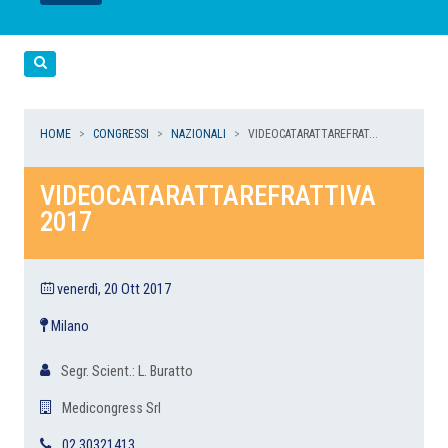
LEGGI
LEGGI
LEGGI
LEGGI
Cerca
HOME
CONGRESSI
NAZIONALI
VIDEOCATARATTAREFRAT...
VIDEOCATARATTAREFRATTIVA
2017
venerdì, 20 Ott 2017
Milano
Segr. Scient.: L. Buratto
Medicongress Srl
02 30321413