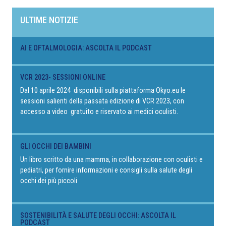
ULTIME NOTIZIE
AI E OFTALMOLOGIA: ASCOLTA IL PODCAST
VCR 2023- SESSIONI ONLINE
Dal 10 aprile 2024 disponibili sulla piattaforma Okyo.eu le
sessioni salienti della passata edizione di VCR 2023, con
accesso a video gratuito e riservato ai medici oculisti.
GLI OCCHI DEI BAMBINI
Un libro scritto da una mamma, in collaborazione con oculisti e
pediatri, per fornire informazioni e consigli sulla salute degli
occhi dei più piccoli
SOSTENIBILITÀ E SALUTE DEGLI OCCHI: ASCOLTA IL
PODCAST