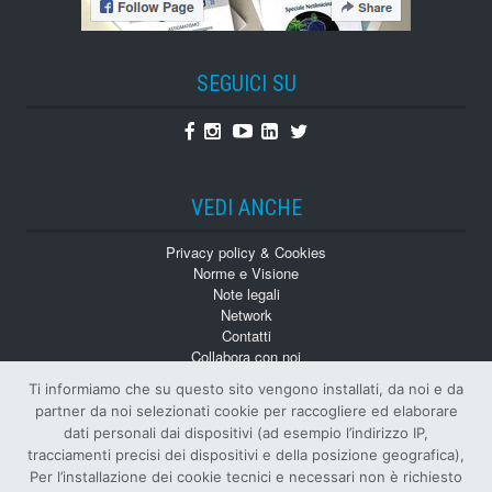
SEGUICI SU
Facebook
Instagram
Youtube
Linkedin
Twitter
VEDI ANCHE
Privacy policy & Cookies
Norme e Visione
Note legali
Network
Contatti
Collabora con noi
Monografie
Ti informiamo che su questo sito vengono installati, da noi e da
Numeri Arretrati
partner da noi selezionati cookie per raccogliere ed elaborare
dati personali dai dispositivi (ad esempio l’indirizzo IP,
tracciamenti precisi dei dispositivi e della posizione geografica),
Per l’installazione dei cookie tecnici e necessari non è richiesto