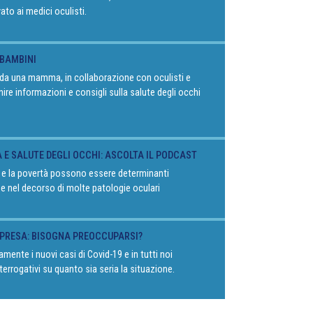
vato ai medici oculisti.
 BAMBINI
o da una mamma, in collaborazione con oculisti e
rnire informazioni e consigli sulla salute degli occhi
À E SALUTE DEGLI OCCHI: ASCOLTA IL PODCAST
 e la povertà possono essere determinanti
 e nel decorso di molte patologie oculari
RIPRESA: BISOGNA PREOCCUPARSI?
mente i nuovi casi di Covid-19 e in tutti noi
terrogativi su quanto sia seria la situazione.