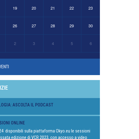
19
20
21
22
23
26
27
28
29
30
2
3
4
5
6
VENTI
IZIE
LOGIA: ASCOLTA IL PODCAST
SIONI ONLINE
024 disponibili sulla piattaforma Okyo.eu le sessioni
passata edizione di VCR 2023, con accesso a video