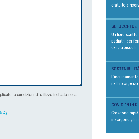
gratuito e riser
GLI OCCHI DEI
Un libro scritt
pediatri, per fo
dei più piccoli
SOSTENIBILIT
L’inquinamento
nell’insorgenza
ate le condizioni di utilizzo indicate nella
COVID-19 IN 
vacy
.
Crescono rapida
insorgono gli in