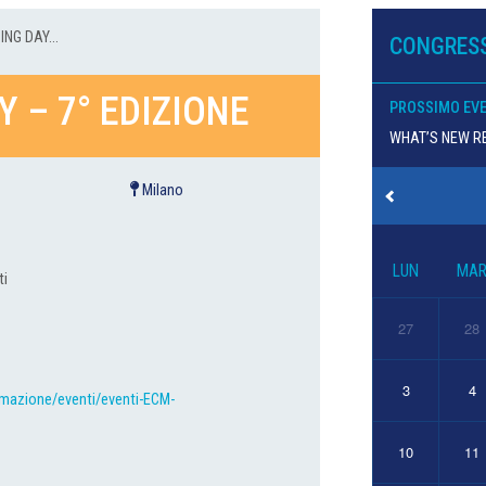
ING DAY...
CONGRESS
Y – 7° EDIZIONE
PROSSIMO EV
WHAT’S NEW RE
Milano
LUN
MA
ti
27
28
3
4
rmazione/eventi/eventi-ECM-
10
11