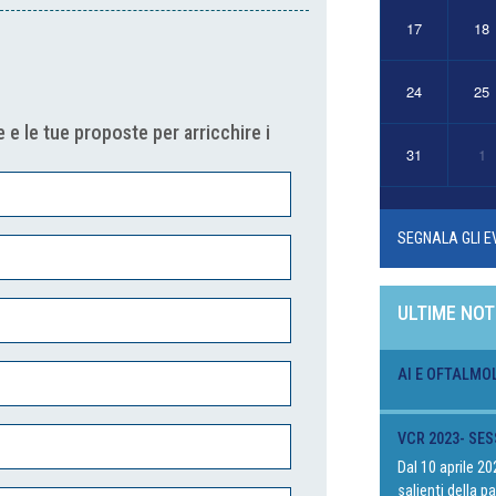
17
18
24
25
 e le tue proposte per arricchire i
31
1
SEGNALA GLI E
ULTIME NOT
AI E OFTALMO
VCR 2023- SES
Dal 10 aprile 2
salienti della 