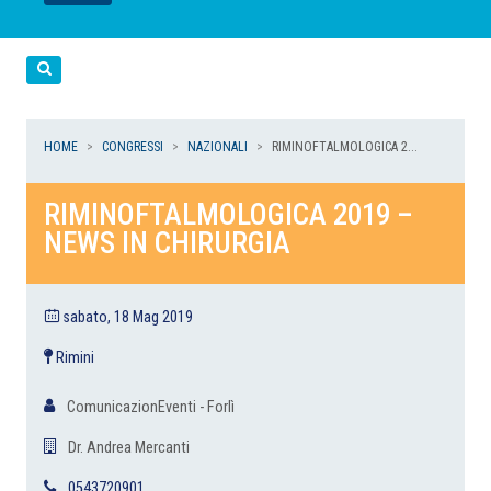
LEGGI
LEGGI
LEGGI
LEGGI
Cerca
HOME
CONGRESSI
NAZIONALI
RIMINOFTALMOLOGICA 2...
RIMINOFTALMOLOGICA 2019 –
NEWS IN CHIRURGIA
sabato, 18 Mag 2019
Rimini
ComunicazionEventi - Forlì
Dr. Andrea Mercanti
0543720901