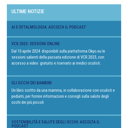
ULTIME NOTIZIE
AI E OFTALMOLOGIA: ASCOLTA IL PODCAST
VCR 2023- SESSIONI ONLINE
Dal 10 aprile 2024 disponibili sulla piattaforma Okyo.eu le
sessioni salienti della passata edizione di VCR 2023, con
accesso a video gratuito e riservato ai medici oculisti.
GLI OCCHI DEI BAMBINI
Un libro scritto da una mamma, in collaborazione con oculisti e
pediatri, per fornire informazioni e consigli sulla salute degli
occhi dei più piccoli
SOSTENIBILITÀ E SALUTE DEGLI OCCHI: ASCOLTA IL
PODCAST