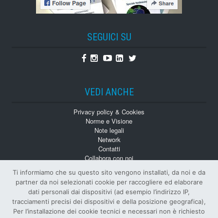
SEGUICI SU
Facebook
Instagram
Youtube
Linkedin
Twitter
VEDI ANCHE
Privacy policy & Cookies
Norme e Visione
Note legali
Network
Contatti
Collabora con noi
Monografie
Ti informiamo che su questo sito vengono installati, da noi e da
Numeri Arretrati
partner da noi selezionati cookie per raccogliere ed elaborare
dati personali dai dispositivi (ad esempio l’indirizzo IP,
tracciamenti precisi dei dispositivi e della posizione geografica),
Per l’installazione dei cookie tecnici e necessari non è richiesto