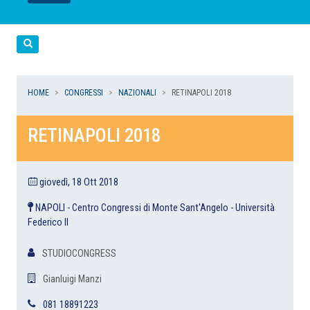
LEGGI
LEGGI
LEGGI
LEGGI
Cerca
HOME
CONGRESSI
NAZIONALI
RETINAPOLI 2018
RETINAPOLI 2018
giovedì, 18 Ott 2018
NAPOLI - Centro Congressi di Monte Sant'Angelo - Università
Federico II
STUDIOCONGRESS
Gianluigi Manzi
081 18891223