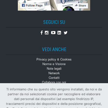
SEGUICI SU
Facebook
Instagram
Youtube
Linkedin
Twitter
VEDI ANCHE
Privacy policy & Cookies
Norme e Visione
Note legali
Network
Contatti
Collabora con noi
Monografie
Ti informiamo che su questo sito vengono installati, da noi e da
Numeri Arretrati
partner da noi selezionati cookie per raccogliere ed elaborare
dati personali dai dispositivi (ad esempio l’indirizzo IP,
tracciamenti precisi dei dispositivi e della posizione geografica),