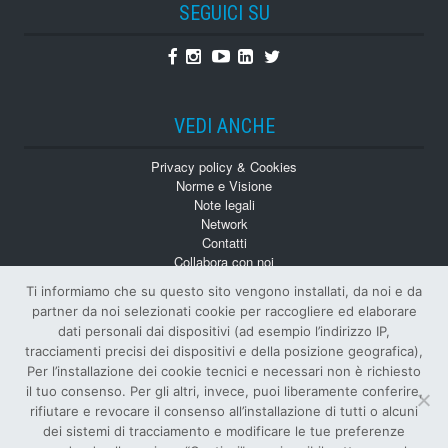
SEGUICI SU
Facebook
Instagram
Youtube
Linkedin
Twitter
VEDI ANCHE
Privacy policy & Cookies
Norme e Visione
Note legali
Network
Contatti
Collabora con noi
Monografie
Ti informiamo che su questo sito vengono installati, da noi e da
Numeri Arretrati
partner da noi selezionati cookie per raccogliere ed elaborare
dati personali dai dispositivi (ad esempio l’indirizzo IP,
tracciamenti precisi dei dispositivi e della posizione geografica),
Per l’installazione dei cookie tecnici e necessari non è richiesto
il tuo consenso. Per gli altri, invece, puoi liberamente conferire,
rifiutare e revocare il consenso all’installazione di tutti o alcuni
dei sistemi di tracciamento e modificare le tue preferenze
© Tutti i diritti riservati