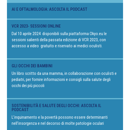
AI E OFTALMOLOGIA: ASCOLTA IL PODCAST
VCR 2023- SESSIONI ONLINE
Dal 10 aprile 2024 disponibili sulla piattaforma Okyo.eu le
sessioni salienti della passata edizione di VCR 2023, con
accesso a video gratuito e riservato ai medici oculisti.
GLI OCCHI DEI BAMBINI
Un libro scritto da una mamma, in collaborazione con oculisti e
pediatri, per fornire informazioni e consigli sulla salute degli
occhi dei più piccoli
SOSTENIBILITÀ E SALUTE DEGLI OCCHI: ASCOLTA IL
PODCAST
L’inquinamento e la povertà possono essere determinanti
nell’insorgenza e nel decorso di molte patologie oculari