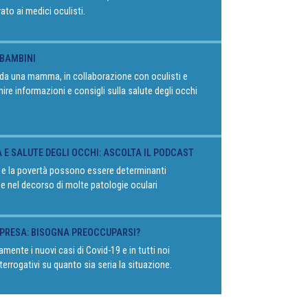
vato ai medici oculisti.
 BAMBINI
o da una mamma, in collaborazione con oculisti e
rnire informazioni e consigli sulla salute degli occhi
À E SALUTE DEGLI OCCHI: ASCOLTA IL PODCAST
 e la povertà possono essere determinanti
 e nel decorso di molte patologie oculari
RIPRESA: BISOGNA PREOCCUPARSI?
mente i nuovi casi di Covid-19 e in tutti noi
terrogativi su quanto sia seria la situazione.