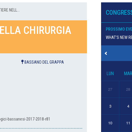
ERE NELL...
CONGRESS
ELLA CHIRURGIA
PROSSIMO EV
WHAT’S NEW RE
BASSANO DEL GRAPPA
LUN
MA
27
28
3
4
gici-bassanesi-2017-2018-r81
10
11