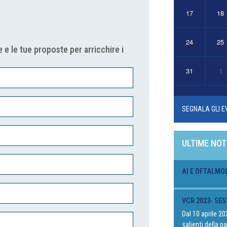
17
18
24
25
 e le tue proposte per arricchire i
31
1
SEGNALA GLI E
ULTIME NOT
AI E OFTALMO
VCR 2023- SES
Dal 10 aprile 2
salienti della 