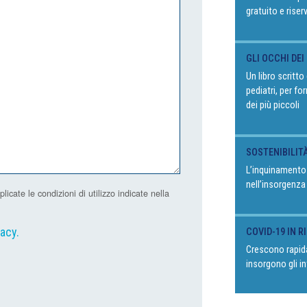
gratuito e riser
GLI OCCHI DEI
Un libro scritt
pediatri, per fo
dei più piccoli
SOSTENIBILIT
L’inquinamento
nell’insorgenza
ate le condizioni di utilizzo indicate nella
vacy
.
COVID-19 IN 
Crescono rapida
insorgono gli in