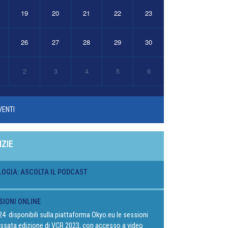
19
20
21
22
23
26
27
28
29
30
2
3
4
5
6
VENTI
IZIE
LOGIA: ASCOLTA IL PODCAST
SIONI ONLINE
024 disponibili sulla piattaforma Okyo.eu le sessioni
passata edizione di VCR 2023, con accesso a video