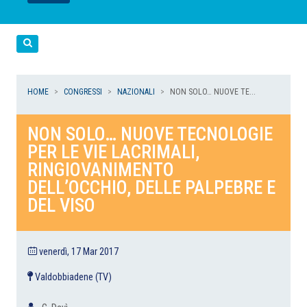
LEGGI
LEGGI
LEGGI
LEGGI
Cerca
HOME
CONGRESSI
NAZIONALI
NON SOLO… NUOVE TE...
NON SOLO… NUOVE TECNOLOGIE
PER LE VIE LACRIMALI,
RINGIOVANIMENTO
DELL’OCCHIO, DELLE PALPEBRE E
DEL VISO
venerdì, 17 Mar 2017
Valdobbiadene (TV)