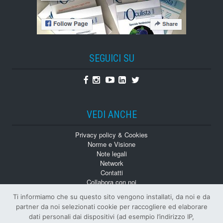
SEGUICI SU
Facebook
Instagram
Youtube
Linkedin
Twitter
VEDI ANCHE
Privacy policy & Cookies
Norme e Visione
Note legali
Network
Contatti
Collabora con noi
Monografie
Ti informiamo che su questo sito vengono installati, da noi e da
Numeri Arretrati
partner da noi selezionati cookie per raccogliere ed elaborare
dati personali dai dispositivi (ad esempio l’indirizzo IP,