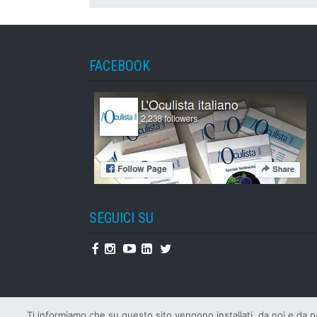
FACEBOOK
SEGUICI SU
Facebook
Instagram
Youtube
Linkedin
Twitter
Ti informiamo che su questo sito vengono installati, da noi e da par