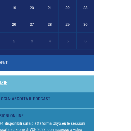
19
20
21
22
23
26
27
28
29
30
2
3
4
5
6
VENTI
IZIE
LOGIA: ASCOLTA IL PODCAST
SIONI ONLINE
024 disponibili sulla piattaforma Okyo.eu le sessioni
passata edizione di VCR 2023, con accesso a video