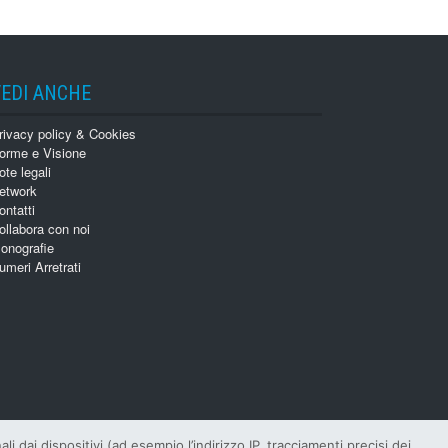
VEDI ANCHE
rivacy policy & Cookies
orme e Visione
ote legali
etwork
ontatti
ollabora con noi
onografie
umeri Arretrati
 dai dispositivi (ad esempio l’indirizzo IP, tracciamenti precisi dei