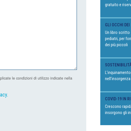
gratuito e riser
GLI OCCHI DEI
Un libro scritt
pediatri, per fo
dei più piccoli
SOSTENIBILIT
L’inquinamento
ate le condizioni di utilizzo indicate nella
nell’insorgenza
vacy
.
COVID-19 IN 
Crescono rapida
insorgono gli in