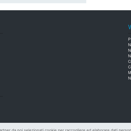
P
N
N
N
C
C
M
N
tner da noi selezionati cookie per raccogliere ed elaborare dati personali