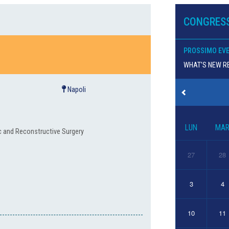
0
CONGRESS
PROSSIMO EV
WHAT’S NEW RE
Napoli
LUN
MA
c and Reconstructive Surgery
27
28
3
4
10
11