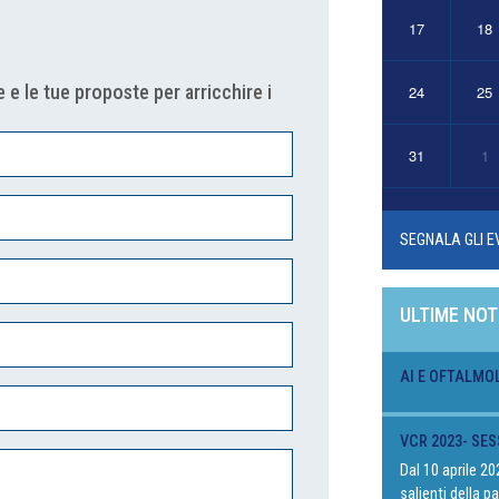
17
18
 e le tue proposte per arricchire i
24
25
31
1
SEGNALA GLI E
ULTIME NOT
AI E OFTALMO
VCR 2023- SES
Dal 10 aprile 2
salienti della 