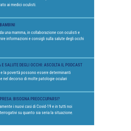
vato ai medici oculisti.
 BAMBINI
o da una mamma, in collaborazione con oculisti e
rnire informazioni e consigli sulla salute degli occhi
À E SALUTE DEGLI OCCHI: ASCOLTA IL PODCAST
 e la povertà possono essere determinanti
 e nel decorso di molte patologie oculari
RIPRESA: BISOGNA PREOCCUPARSI?
mente i nuovi casi di Covid-19 e in tutti noi
terrogativi su quanto sia seria la situazione.