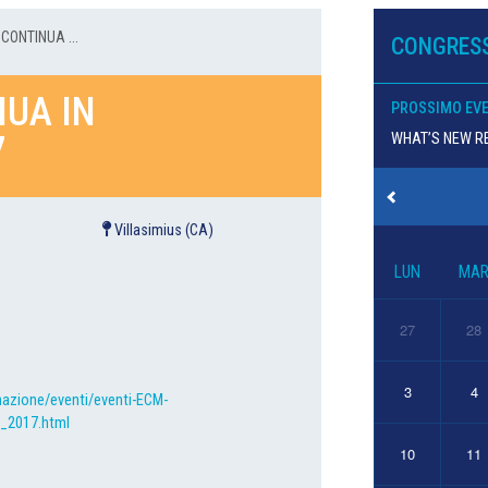
CONTINUA ...
CONGRESS
UA IN
PROSSIMO EV
7
WHAT’S NEW RE
Villasimius (CA)
LUN
MA
27
28
3
4
mazione/eventi/eventi-ECM-
a_2017.html
10
11