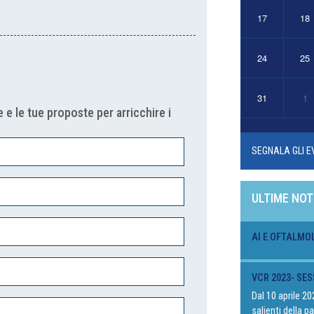
17
18
24
25
31
1
 e le tue proposte per arricchire i
SEGNALA GLI E
ULTIME NOT
AI E OFTALMO
VCR 2023- SES
Dal 10 aprile 2
salienti della 