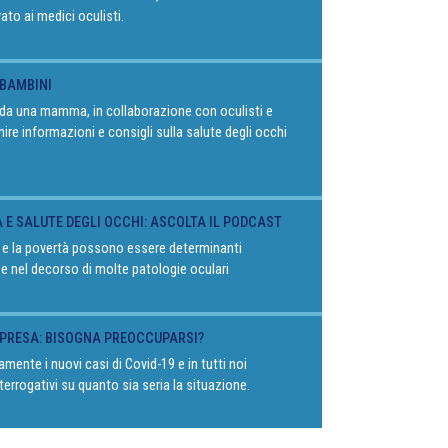
vato ai medici oculisti.
 BAMBINI
o da una mamma, in collaborazione con oculisti e
rnire informazioni e consigli sulla salute degli occhi
À E SALUTE DEGLI OCCHI: ASCOLTA IL PODCAST
 e la povertà possono essere determinanti
 e nel decorso di molte patologie oculari
RIPRESA: BISOGNA PREOCCUPARSI?
mente i nuovi casi di Covid-19 e in tutti noi
terrogativi su quanto sia seria la situazione.