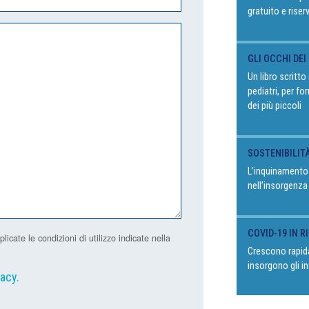
gratuito e riser
GLI OCCHI DEI
Un libro scritt
pediatri, per fo
dei più piccoli
SOSTENIBILIT
L’inquinamento
nell’insorgenza
COVID-19 IN 
ate le condizioni di utilizzo indicate nella
Crescono rapida
insorgono gli in
vacy
.