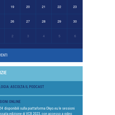
19
20
21
22
23
26
27
28
29
30
2
3
4
5
6
VENTI
IZIE
LOGIA: ASCOLTA IL PODCAST
SIONI ONLINE
024 disponibili sulla piattaforma Okyo.eu le sessioni
passata edizione di VCR 2023, con accesso a video