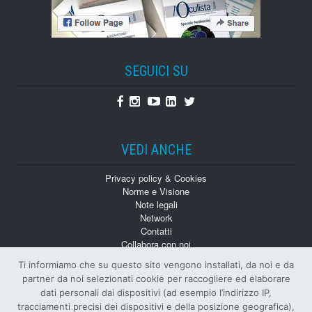
SEGUICI SU
Facebook
Instagram
Youtube
Linkedin
Twitter
VEDI ANCHE
Privacy policy & Cookies
Norme e Visione
Note legali
Network
Contatti
Collabora con noi
Monografie
Ti informiamo che su questo sito vengono installati, da noi e da
Numeri Arretrati
partner da noi selezionati cookie per raccogliere ed elaborare
dati personali dai dispositivi (ad esempio l’indirizzo IP,
tracciamenti precisi dei dispositivi e della posizione geografica),