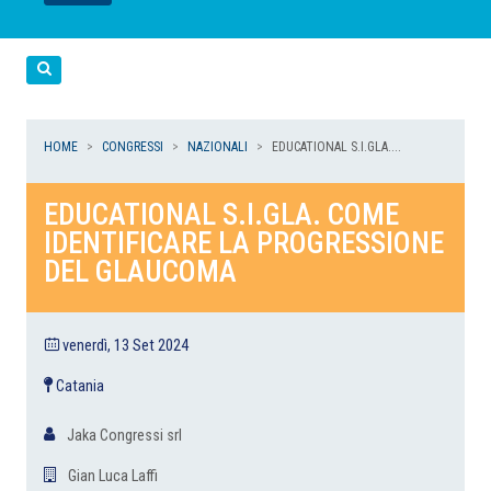
LEGGI
LEGGI
LEGGI
LEGGI
Cerca
HOME
CONGRESSI
NAZIONALI
EDUCATIONAL S.I.GLA....
EDUCATIONAL S.I.GLA. COME
IDENTIFICARE LA PROGRESSIONE
DEL GLAUCOMA
venerdì, 13 Set 2024
Catania
Jaka Congressi srl
Gian Luca Laffi