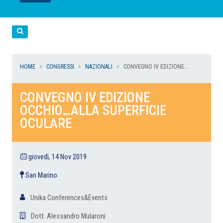
LEGGI
LEGGI
LEGGI
LEGGI
Cerca
HOME
CONGRESSI
NAZIONALI
CONVEGNO IV EDIZIONE...
CONVEGNO IV EDIZIONE
OCCHIO…ALLA SUPERFICIE
OCULARE
giovedì, 14 Nov 2019
San Marino
Unika Conferences&Events
Dott. Alessandro Mularoni