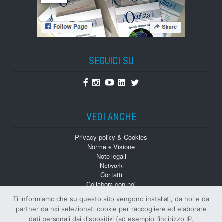
SEGUICI SU
Facebook
Instagram
Youtube
Linkedin
Twitter
VEDI ANCHE
Privacy policy & Cookies
Norme e Visione
Note legali
Network
Contatti
Collabora con noi
Monografie
Ti informiamo che su questo sito vengono installati, da noi e da
Numeri Arretrati
partner da noi selezionati cookie per raccogliere ed elaborare
dati personali dai dispositivi (ad esempio l’indirizzo IP,