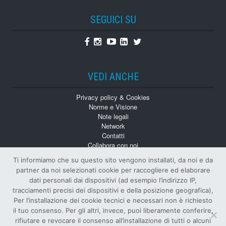
SEGUICI SU
Facebook
Instagram
Youtube
Linkedin
Twitter
VEDI ANCHE
Privacy policy & Cookies
Norme e Visione
Note legali
Network
Contatti
Collabora con noi
Monografie
Ti informiamo che su questo sito vengono installati, da noi e da
Numeri Arretrati
partner da noi selezionati cookie per raccogliere ed elaborare
dati personali dai dispositivi (ad esempio l’indirizzo IP,
tracciamenti precisi dei dispositivi e della posizione geografica),
Per l’installazione dei cookie tecnici e necessari non è richiesto
il tuo consenso. Per gli altri, invece, puoi liberamente conferire,
rifiutare e revocare il consenso all’installazione di tutti o alcuni