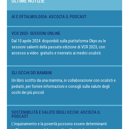
ULTIME NOTIZIE
AI E OFTALMOLOGIA: ASCOLTA IL PODCAST
VCR 2023- SESSIONI ONLINE
Dal 10 aprile 2024 disponibili sulla piattaforma Okyo.eu le
sessioni salienti della passata edizione di VCR 2023, con
accesso a video gratuito e riservato ai medici oculisti.
GLI OCCHI DEI BAMBINI
Un libro scritto da una mamma, in collaborazione con oculisti e
pediatri, per fornire informazioni e consigli sulla salute degli
occhi dei più piccoli
SOSTENIBILITÀ E SALUTE DEGLI OCCHI: ASCOLTA IL
PODCAST
L’inquinamento e la povertà possono essere determinanti