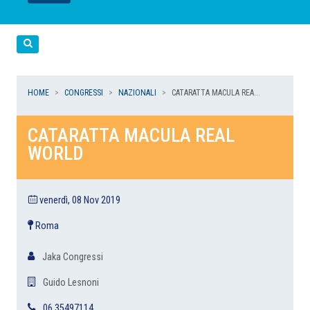
LEGGI
LEGGI
LEGGI
LEGGI
Cerca
HOME
CONGRESSI
NAZIONALI
CATARATTA MACULA REA...
CATARATTA MACULA REAL
WORLD
venerdì, 08 Nov 2019
Roma
Jaka Congressi
Guido Lesnoni
06 35497114