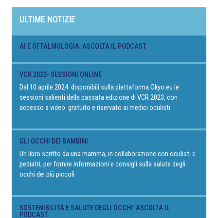
ULTIME NOTIZIE
AI E OFTALMOLOGIA: ASCOLTA IL PODCAST
VCR 2023- SESSIONI ONLINE
Dal 10 aprile 2024 disponibili sulla piattaforma Okyo.eu le
sessioni salienti della passata edizione di VCR 2023, con
accesso a video gratuito e riservato ai medici oculisti.
GLI OCCHI DEI BAMBINI
Un libro scritto da una mamma, in collaborazione con oculisti e
pediatri, per fornire informazioni e consigli sulla salute degli
occhi dei più piccoli
SOSTENIBILITÀ E SALUTE DEGLI OCCHI: ASCOLTA IL
PODCAST