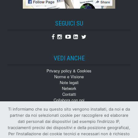
SEGUICI SU
Facebook
Instagram
Youtube
Linkedin
Twitter
VEDI ANCHE
Privacy policy & Cookies
Norme e Visione
Note legali
Network
Contatti
Collabora con noi
Monografie
Ti informiamo che su questo sito vengono installati, da noi e da
Numeri Arretrati
partner da noi selezionati cookie per raccogliere ed elaborare
dati personali dai dispositivi (ad esempio l’indirizzo IP,
tracciamenti precisi dei dispositivi e della posizione geografica),
Per l’installazione dei cookie tecnici e necessari non è richiesto