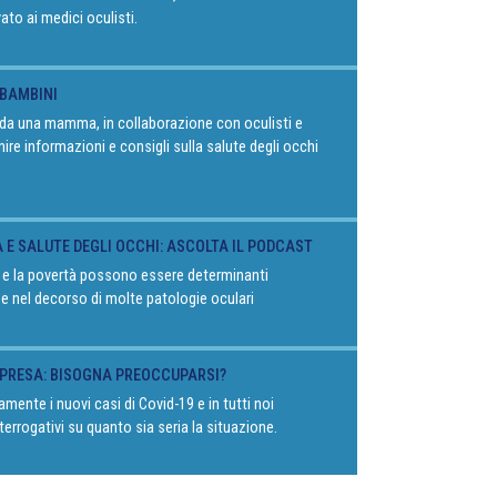
vato ai medici oculisti.
 BAMBINI
o da una mamma, in collaborazione con oculisti e
rnire informazioni e consigli sulla salute degli occhi
À E SALUTE DEGLI OCCHI: ASCOLTA IL PODCAST
 e la povertà possono essere determinanti
 e nel decorso di molte patologie oculari
RIPRESA: BISOGNA PREOCCUPARSI?
mente i nuovi casi di Covid-19 e in tutti noi
terrogativi su quanto sia seria la situazione.