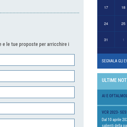
17
18
24
25
31
1
 e le tue proposte per arricchire i
SEGNALA GLI E
ULTIME NOT
AI E OFTALMO
VCR 2023- SES
Dal 10 aprile 2
salienti della 