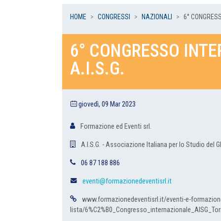
HOME
CONGRESSI
NAZIONALI
6° CONGRESSO
6° CONGRESSO INT
A.I.S.G.
giovedì, 09 Mar 2023
Formazione ed Eventi srl.
A.I.S.G. - Associazione Italiana per lo Studio del
06 87 188 886
eventi@formazionedeventisrl.it
www.formazionedeventisrl.it/eventi-e-formazion
lista/6%C2%B0_Congresso_internazionale_AISG_To