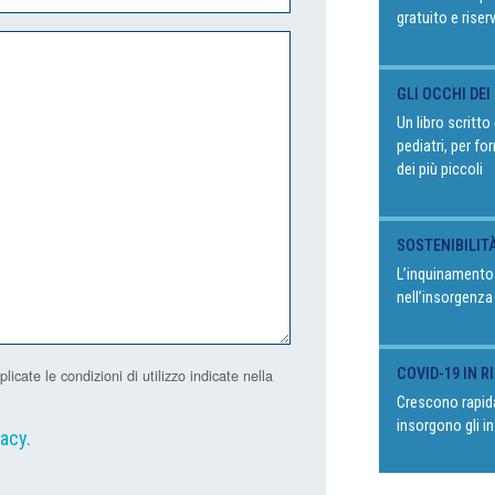
gratuito e riser
GLI OCCHI DEI
Un libro scritt
pediatri, per fo
dei più piccoli
SOSTENIBILIT
L’inquinamento
nell’insorgenza
COVID-19 IN 
ate le condizioni di utilizzo indicate nella
Crescono rapida
insorgono gli in
vacy
.