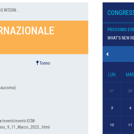
 INTERN...
CONGRESS
ERNAZIONALE
PROSSIMO EV
WHAT’S NEW RE
Torino
LUN
MA
 Glaucoma)
27
28
3
4
e/eventi/eventi-ECM-
10
11
rino_9_11_Marzo_2023_.html