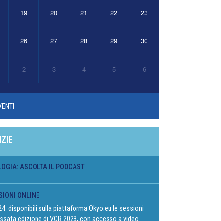
19
20
21
22
23
26
27
28
29
30
2
3
4
5
6
VENTI
IZIE
LOGIA: ASCOLTA IL PODCAST
SIONI ONLINE
024 disponibili sulla piattaforma Okyo.eu le sessioni
passata edizione di VCR 2023, con accesso a video