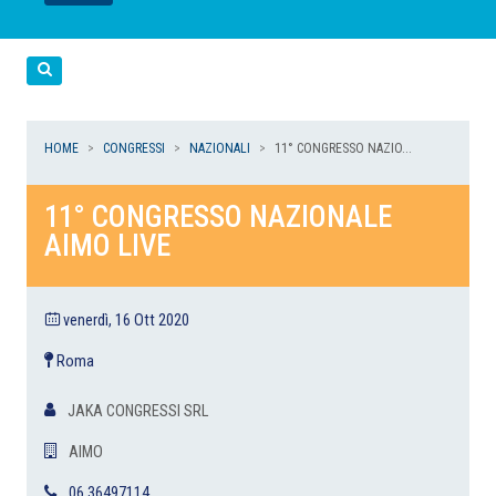
LEGGI
LEGGI
LEGGI
LEGGI
Cerca
HOME
CONGRESSI
NAZIONALI
11° CONGRESSO NAZIO...
11° CONGRESSO NAZIONALE
AIMO LIVE
venerdì, 16 Ott 2020
Roma
JAKA CONGRESSI SRL
AIMO
06 36497114