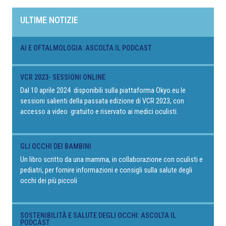
ULTIME NOTIZIE
AI E OFTALMOLOGIA: ASCOLTA IL PODCAST
VCR 2023- SESSIONI ONLINE
Dal 10 aprile 2024 disponibili sulla piattaforma Okyo.eu le
sessioni salienti della passata edizione di VCR 2023, con
accesso a video gratuito e riservato ai medici oculisti.
GLI OCCHI DEI BAMBINI
Un libro scritto da una mamma, in collaborazione con oculisti e
pediatri, per fornire informazioni e consigli sulla salute degli
occhi dei più piccoli
SOSTENIBILITÀ E SALUTE DEGLI OCCHI: ASCOLTA IL
PODCAST