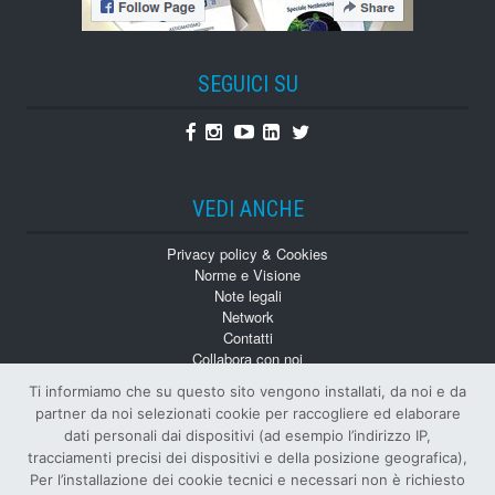
SEGUICI SU
Facebook
Instagram
Youtube
Linkedin
Twitter
VEDI ANCHE
Privacy policy & Cookies
Norme e Visione
Note legali
Network
Contatti
Collabora con noi
Monografie
Ti informiamo che su questo sito vengono installati, da noi e da
Numeri Arretrati
partner da noi selezionati cookie per raccogliere ed elaborare
dati personali dai dispositivi (ad esempio l’indirizzo IP,
tracciamenti precisi dei dispositivi e della posizione geografica),
Per l’installazione dei cookie tecnici e necessari non è richiesto